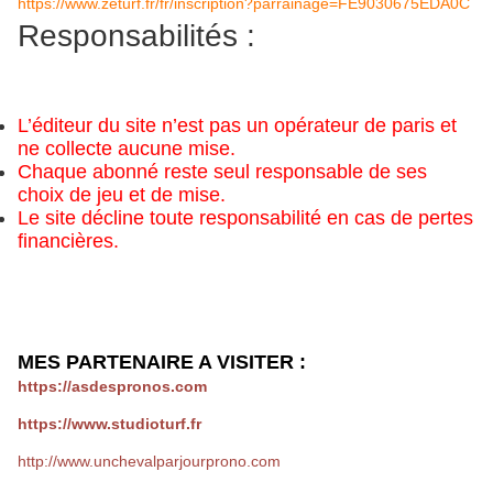
https://www.zeturf.fr/fr/inscription?parrainage=FE9030675EDA0C
Responsabilités :
L’éditeur du site n’est pas un opérateur de paris et
ne collecte aucune mise.
Chaque abonné reste seul responsable de ses
choix de jeu et de mise.
Le site décline toute responsabilité en cas de pertes
financières.
MES PARTENAIRE A VISITER :
https://asdespronos.com
https://www.studioturf.fr
http://www.unchevalparjourprono.com