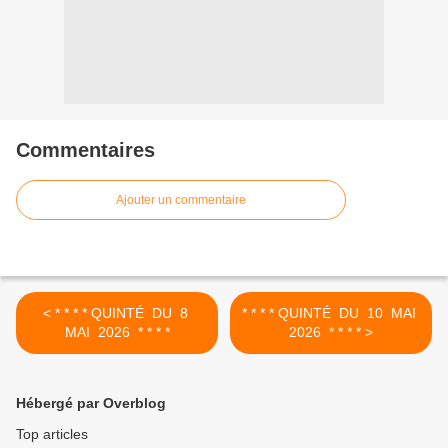
Commentaires
Ajouter un commentaire
< * * * * QUINTÉ DU 8
* * * * QUINTÉ DU 10 MAI
MAI 2026 * * * *
2026 * * * * >
Hébergé par Overblog
Top articles