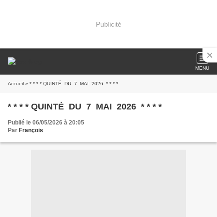
Publicité
MENU
Accueil
» * * * * QUINTÉ DU 7 MAI 2026 * * * *
* * * * QUINTÉ DU 7 MAI 2026 * * * *
Publié le 06/05/2026 à 20:05
Par
François