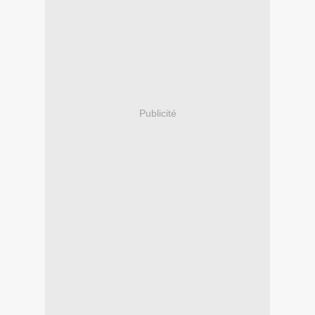
Publicité