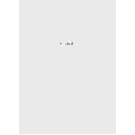
Publicité