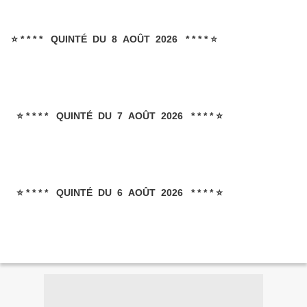
⭐ * * * * QUINTÉ DU 8 AOÛT 2026 * * * * ⭐
⭐ * * * * QUINTÉ DU 7 AOÛT 2026 * * * * ⭐
⭐ * * * * QUINTÉ DU 6 AOÛT 2026 * * * * ⭐