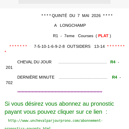
* * * * QUINTÉ DU 7 MAI 2026 * * * *
A LONGCHAMP
R1 - 7eme Courses (
PLAT
)
* * * * * * *
7-5-10-1-6-9-2-8 OUTSIDERS 13-14
* * * * * * *
*
CHEVAL DU JOUR ..........................................
R4
-
201
DERNIÈRE MINUTE ..........................................
R4
-
702
***********************************************************
Si vous désirez vous abonnez au pronostic
payant vous pouvez cliquer sur
ce lien :
http://www.
unchevalparjourprono.com/
abonnement-
pronostics-payants.
html