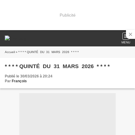
Publicité
MENU
Accueil
» * * * * QUINTÉ DU 31 MARS 2026 * * * *
* * * * QUINTÉ DU 31 MARS 2026 * * * *
Publié le 30/03/2026 à 20:24
Par
François