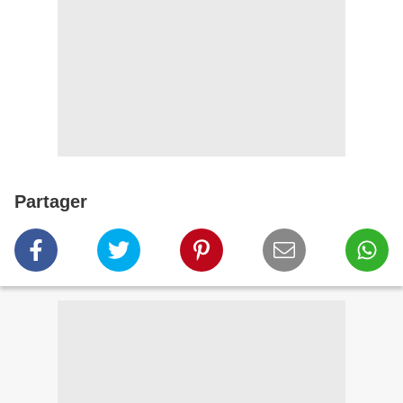
Partager