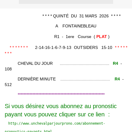
* * * * QUINTÉ DU 31 MARS 2026 * * * *
A FONTAINEBLEAU
R1 - 1ere Course (
PLAT
)
* * * * * * *
2-14-16-1-6-7-9-13 OUTSIDERS 15-10
* * * * *
* * *
CHEVAL DU JOUR ..........................................
R4
-
108
DERNIÈRE MINUTE ..........................................
R4
-
512
***********************************************************
Si vous désirez vous abonnez au pronostic
payant vous pouvez cliquer sur
ce lien :
http://www.
unchevalparjourprono.com/
abonnement-
pronostics-payants.
html