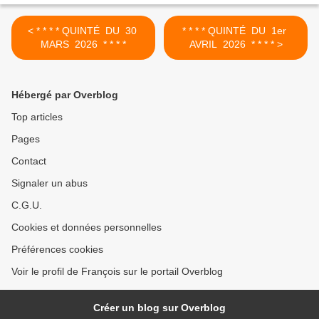
< * * * * QUINTÉ DU 30
* * * * QUINTÉ DU 1er
MARS 2026 * * * *
AVRIL 2026 * * * * >
Hébergé par Overblog
Top articles
Pages
Contact
Signaler un abus
C.G.U.
Cookies et données personnelles
Préférences cookies
Voir le profil de François sur le portail Overblog
Créer un blog sur Overblog