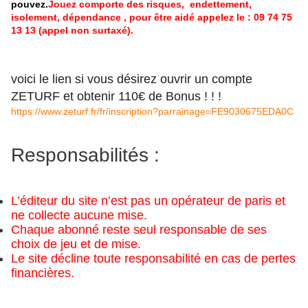
pouvez.
Jouez comporte des risques, endettement,
isolement, dépendance , pour être aidé appelez le : 09 74 75
13 13 (appel non surtaxé).
voici le lien si vous désirez ouvrir un compte
ZETURF et obtenir 110€ de Bonus ! ! !
https://www.zeturf.fr/fr/inscription?parrainage=FE9030675EDA0C
Responsabilités :
L’éditeur du site n’est pas un opérateur de paris et
ne collecte aucune mise.
Chaque abonné reste seul responsable de ses
choix de jeu et de mise.
Le site décline toute responsabilité en cas de pertes
financières.