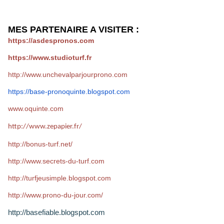
MES PARTENAIRE A VISITER :
https://asdespronos.com
https://www.studioturf.fr
http://www.unchevalparjourprono.com
https://base-pronoquinte.
blogspot.com
www.oquinte.com
http://www.zepapier.fr/
http://bonus-turf.net/
http://www.secrets-du-turf.com
http://turfjeusimple.blogspot.com
http://www.prono-du-jour.com/
http://basefiable.blogspot.com