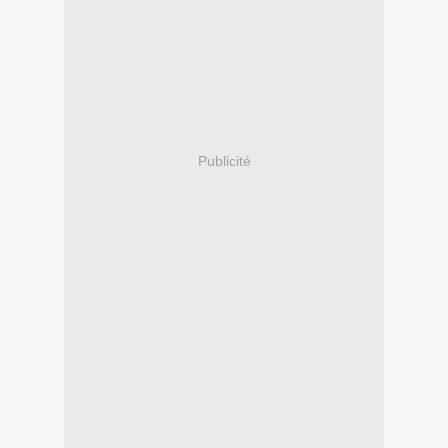
Publicité