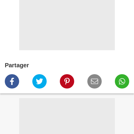
Partager