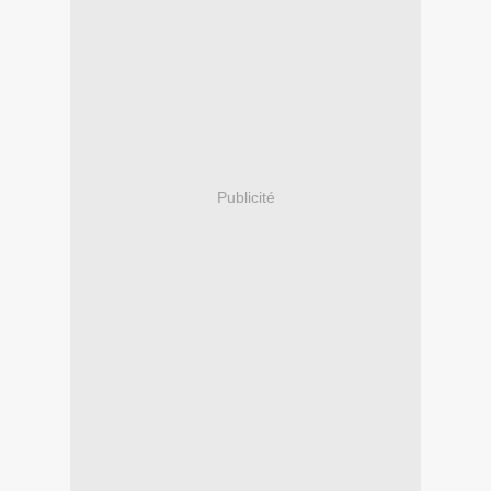
Publicité