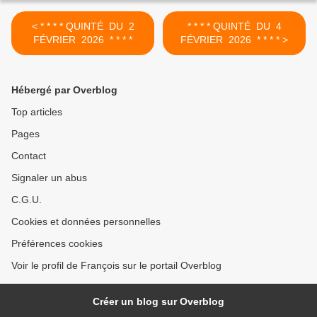
< * * * * QUINTÉ DU 2
* * * * QUINTÉ DU 4
FÉVRIER 2026 * * * *
FÉVRIER 2026 * * * * >
Hébergé par Overblog
Top articles
Pages
Contact
Signaler un abus
C.G.U.
Cookies et données personnelles
Préférences cookies
Voir le profil de François sur le portail Overblog
Créer un blog sur Overblog