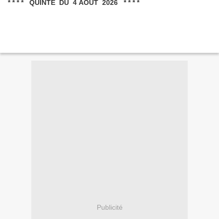
* * * * QUINTÉ DU 4 AOÛT 2026 * * * *
Publicité