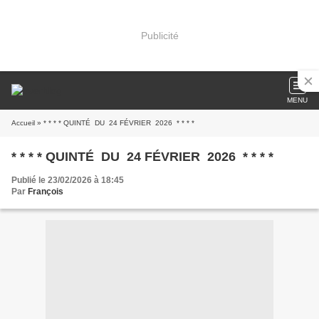
Publicité
MENU
Accueil
» * * * * QUINTÉ DU 24 FÉVRIER 2026 * * * *
* * * * QUINTÉ DU 24 FÉVRIER 2026 * * * *
Publié le 23/02/2026 à 18:45
Par
François