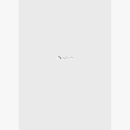
Publicité