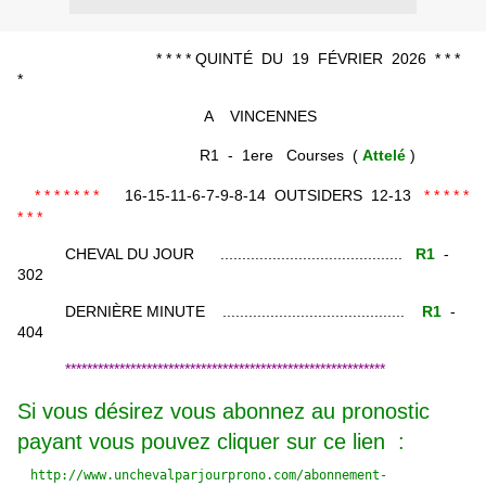
* * * * QUINTÉ DU 19 FÉVRIER 2026 * * *
*
A VINCENNES
R1 - 1ere Courses (
Attelé
)
* * * * * * *
16-15-11-6-7-9-8-14 OUTSIDERS 12-13
* * * * *
* * *
CHEVAL DU JOUR ..........................................
R1
-
302
DERNIÈRE MINUTE ..........................................
R1
-
404
***********************************************************
Si vous désirez vous abonnez au pronostic
payant vous pouvez cliquer sur
ce lien :
http://www.
unchevalparjourprono.com/
abonnement-