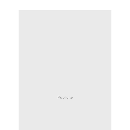
Publicité