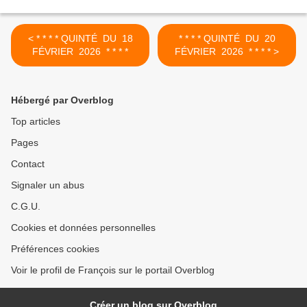
< * * * * QUINTÉ DU 18
* * * * QUINTÉ DU 20
FÉVRIER 2026 * * * *
FÉVRIER 2026 * * * * >
Hébergé par Overblog
Top articles
Pages
Contact
Signaler un abus
C.G.U.
Cookies et données personnelles
Préférences cookies
Voir le profil de François sur le portail Overblog
Créer un blog sur Overblog