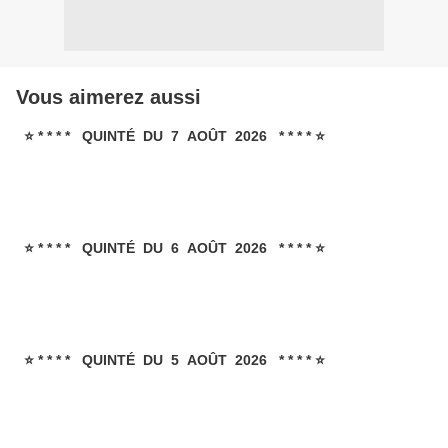
Vous aimerez aussi
⭐ * * * * QUINTÉ DU 7 AOÛT 2026 * * * * ⭐
⭐ * * * * QUINTÉ DU 6 AOÛT 2026 * * * * ⭐
⭐ * * * * QUINTÉ DU 5 AOÛT 2026 * * * * ⭐