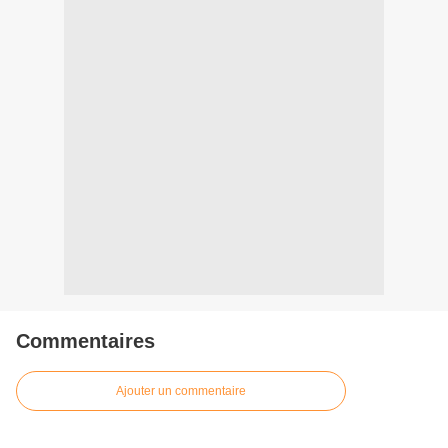
Commentaires
Ajouter un commentaire