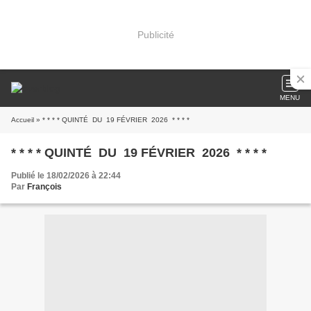
Publicité
MENU
Accueil
» * * * * QUINTÉ DU 19 FÉVRIER 2026 * * * *
* * * * QUINTÉ DU 19 FÉVRIER 2026 * * * *
Publié le 18/02/2026 à 22:44
Par
François