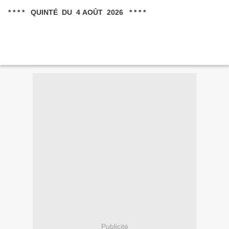
* * * * QUINTÉ DU 4 AOÛT 2026 * * * *
Publicité