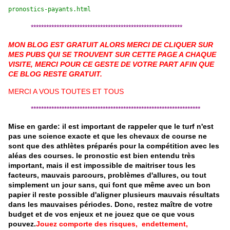
pronostics-payants.
html
***********************************************************
MON BLOG EST GRATUIT ALORS MERCI DE CLIQUER SUR
MES PUBS QUI SE TROUVENT SUR CETTE PAGE A CHAQUE
VISITE, MERCI POUR CE GESTE DE VOTRE PART AFIN QUE
CE BLOG RESTE GRATUIT.
MERCI A VOUS TOUTES ET TOUS
******************************************************************
Mise en garde: il est important de rappeler que le turf n'est
pas une science exacte et que les chevaux de course ne
sont que des athlètes préparés pour la compétition avec les
aléas des courses.
le pronostic est bien entendu très
important, mais il est impossible de maitriser tous les
facteurs, mauvais parcours, problèmes d'allures, ou tout
simplement un jour sans, qui font que même avec un bon
papier il reste possible d'aligner plusieurs mauvais résultats
dans les mauvaises périodes.
Donc, restez maître de votre
budget et de vos enjeux et ne jouez que ce que vous
pouvez.
Jouez comporte des risques, endettement,