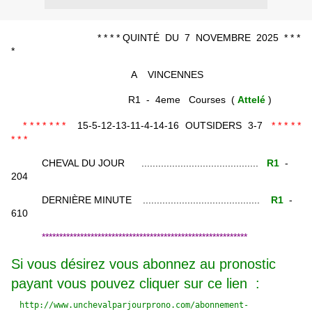
* * * * QUINTÉ DU 7 NOVEMBRE 2025 * * *
*
A VINCENNES
R1 - 4eme Courses (
Attelé
)
* * * * * * *
15-5-12-13-11-4-14-16
OUTSIDERS 3-7
* * * * *
* * *
CHEVAL DU JOUR ..........................................
R1
-
204
DERNIÈRE MINUTE ..........................................
R1
-
610
***********************************************************
Si vous désirez vous abonnez au pronostic
payant vous pouvez cliquer sur
ce lien :
http://www.
unchevalparjourprono.com/
abonnement-