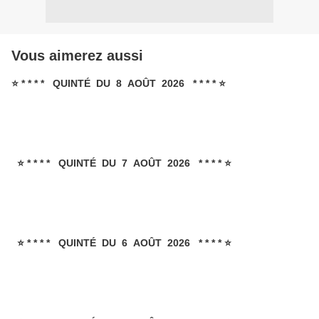
Vous aimerez aussi
⭐ * * * * QUINTÉ DU 8 AOÛT 2026 * * * * ⭐
⭐ * * * * QUINTÉ DU 7 AOÛT 2026 * * * * ⭐
⭐ * * * * QUINTÉ DU 6 AOÛT 2026 * * * * ⭐