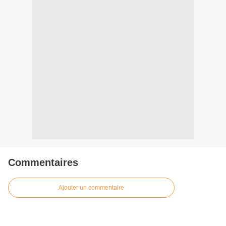
Commentaires
Ajouter un commentaire