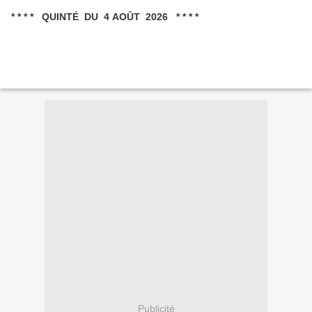
* * * * QUINTÉ DU 4 AOÛT 2026 * * * *
Publicité