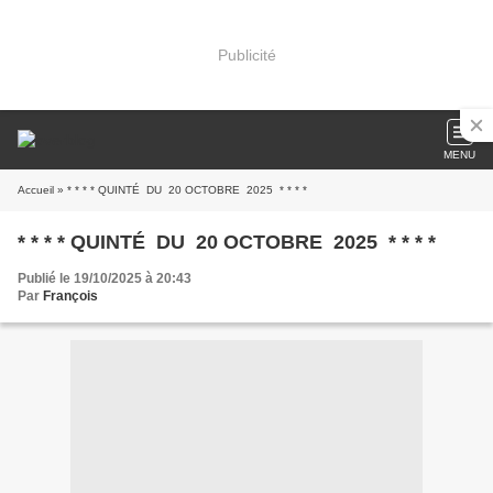
Publicité
MENU
Accueil
» * * * * QUINTÉ DU 20 OCTOBRE 2025 * * * *
* * * * QUINTÉ DU 20 OCTOBRE 2025 * * * *
Publié le 19/10/2025 à 20:43
Par
François