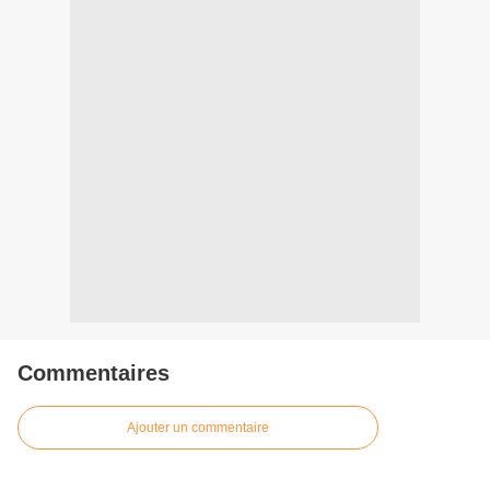
Commentaires
Ajouter un commentaire