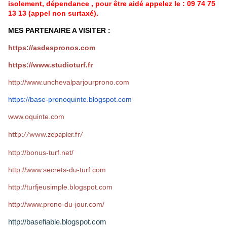
isolement, dépendance , pour être aidé appelez le : 09 74 75
13 13 (appel non surtaxé).
MES PARTENAIRE A VISITER :
https://asdespronos.com
https://www.studioturf.fr
http://www.unchevalparjourprono.com
https://base-pronoquinte.
blogspot.com
www.oquinte.com
http://www.zepapier.fr/
http://bonus-turf.net/
http://www.secrets-du-turf.com
http://turfjeusimple.blogspot.com
http://www.prono-du-jour.com/
http://basefiable.blogspot.com