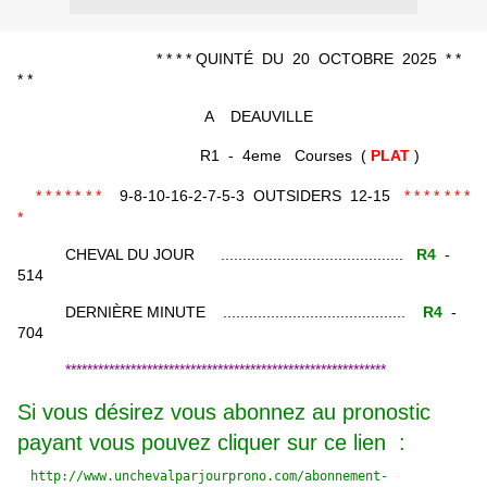
* * * * QUINTÉ DU 20 OCTOBRE 2025 * *
* *
A DEAUVILLE
R1 - 4eme Courses (
PLAT
)
* * * * * * *
9-8-10-16-2-7-5-3
OUTSIDERS 12-15
* * * * * * *
*
CHEVAL DU JOUR ..........................................
R4
-
514
DERNIÈRE MINUTE ..........................................
R4
-
704
***********************************************************
Si vous désirez vous abonnez au pronostic
payant vous pouvez cliquer sur
ce lien :
http://www.
unchevalparjourprono.com/
abonnement-