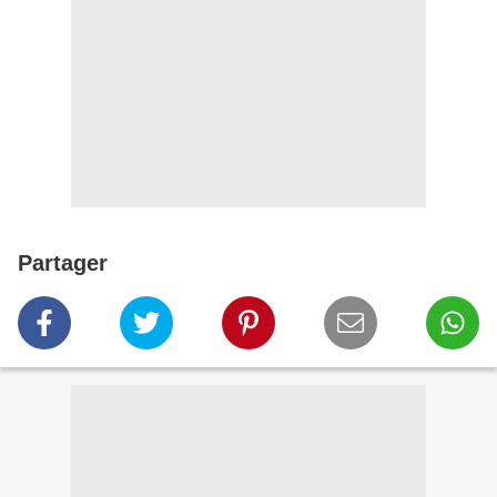
Partager