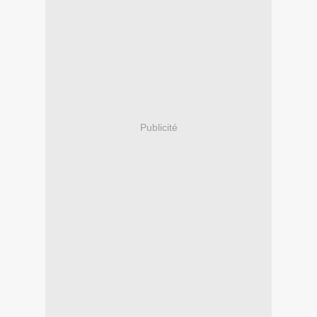
Publicité