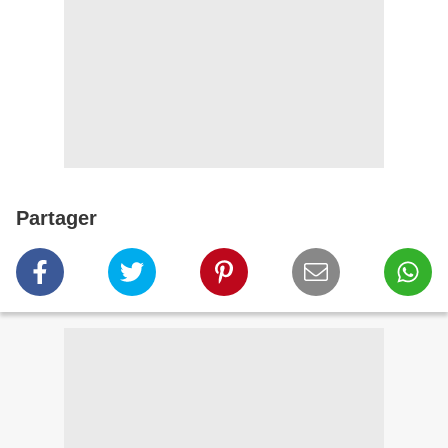
Partager