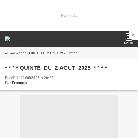
Publicité
MENU
Accueil
» * * * * QUINTÉ DU 2 AOUT 2025 * * * *
* * * * QUINTÉ DU 2 AOUT 2025 * * * *
Publié le 01/08/2025 à 20:33
Par
François