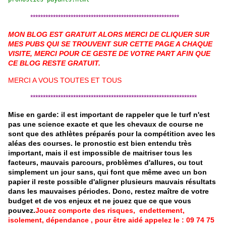
***********************************************************
MON BLOG EST GRATUIT ALORS MERCI DE CLIQUER SUR
MES PUBS QUI SE TROUVENT SUR CETTE PAGE A CHAQUE
VISITE, MERCI POUR CE GESTE DE VOTRE PART AFIN QUE
CE BLOG RESTE GRATUIT.
MERCI A VOUS TOUTES ET TOUS
******************************************************************
Mise en garde: il est important de rappeler que le turf n'est
pas une science exacte et que les chevaux de course ne
sont que des athlètes préparés pour la compétition avec les
aléas des courses.
le pronostic est bien entendu très
important, mais il est impossible de maitriser tous les
facteurs, mauvais parcours, problèmes d'allures, ou tout
simplement un jour sans, qui font que même avec un bon
papier il reste possible d'aligner plusieurs mauvais résultats
dans les mauvaises périodes.
Donc, restez maître de votre
budget et de vos enjeux et ne jouez que ce que vous
pouvez.
Jouez comporte des risques, endettement,
isolement, dépendance , pour être aidé appelez le : 09 74 75