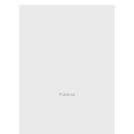
Publicité