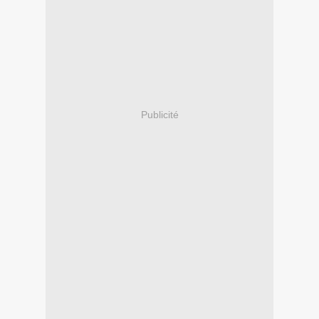
Publicité