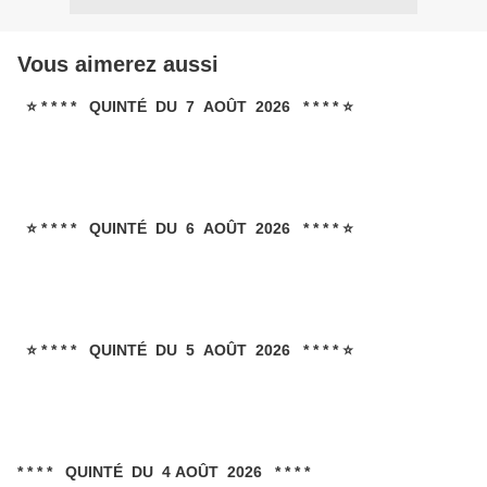
Vous aimerez aussi
⭐ * * * * QUINTÉ DU 7 AOÛT 2026 * * * * ⭐
⭐ * * * * QUINTÉ DU 6 AOÛT 2026 * * * * ⭐
⭐ * * * * QUINTÉ DU 5 AOÛT 2026 * * * * ⭐
* * * * QUINTÉ DU 4 AOÛT 2026 * * * *