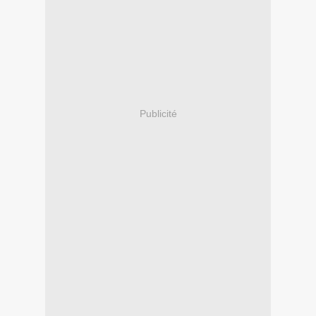
Publicité