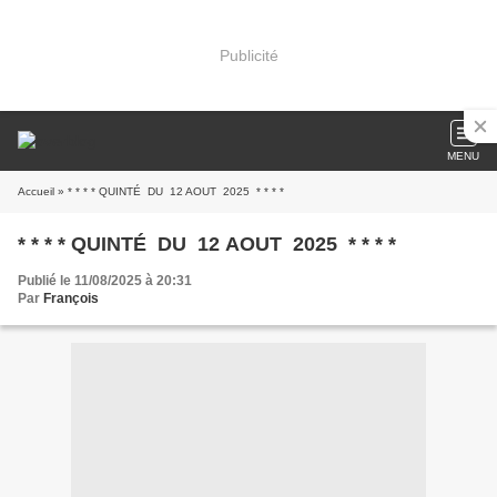
Publicité
MENU
Accueil
» * * * * QUINTÉ DU 12 AOUT 2025 * * * *
* * * * QUINTÉ DU 12 AOUT 2025 * * * *
Publié le 11/08/2025 à 20:31
Par
François