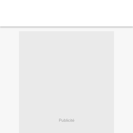
Publicité