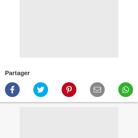
Partager