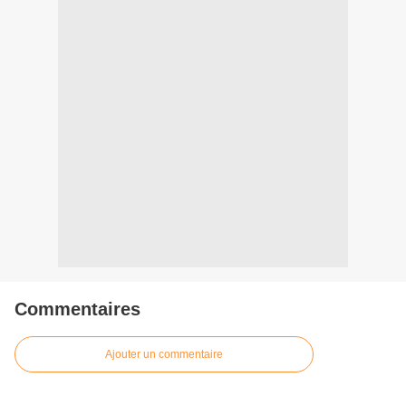
Commentaires
Ajouter un commentaire