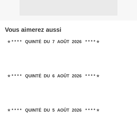
Vous aimerez aussi
⭐ * * * * QUINTÉ DU 7 AOÛT 2026 * * * * ⭐
⭐ * * * * QUINTÉ DU 6 AOÛT 2026 * * * * ⭐
⭐ * * * * QUINTÉ DU 5 AOÛT 2026 * * * * ⭐