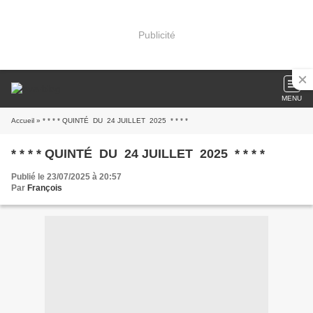
Publicité
MENU
Accueil
» * * * * QUINTÉ DU 24 JUILLET 2025 * * * *
* * * * QUINTÉ DU 24 JUILLET 2025 * * * *
Publié le 23/07/2025 à 20:57
Par
François