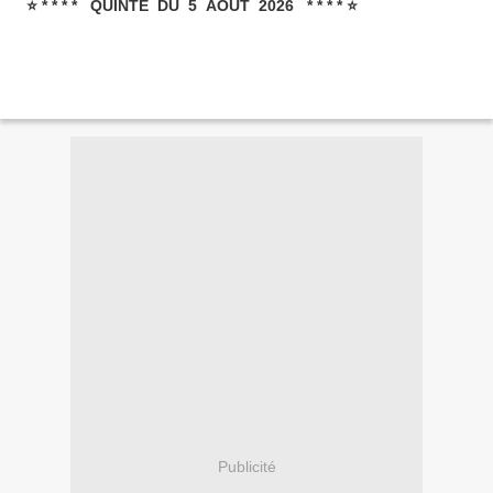
⭐ * * * * QUINTÉ DU 5 AOÛT 2026 * * * * ⭐
Publicité