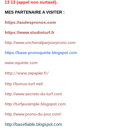
13 13 (appel non surtaxé).
MES PARTENAIRE A VISITER :
https://asdespronos.com
https://www.studioturf.fr
http://www.unchevalparjourprono.com
https://base-pronoquinte.
blogspot.com
www.oquinte.com
http://www.zepapier.fr/
http://bonus-turf.net/
http://www.secrets-du-turf.com
http://turfjeusimple.blogspot.com
http://www.prono-du-jour.com/
http://basefiable.blogspot.com