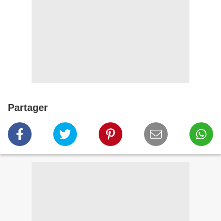
Partager