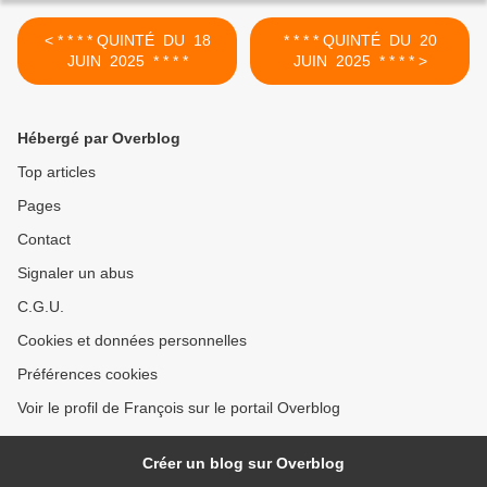
< * * * * QUINTÉ DU 18
* * * * QUINTÉ DU 20
JUIN 2025 * * * *
JUIN 2025 * * * * >
Hébergé par Overblog
Top articles
Pages
Contact
Signaler un abus
C.G.U.
Cookies et données personnelles
Préférences cookies
Voir le profil de François sur le portail Overblog
Créer un blog sur Overblog