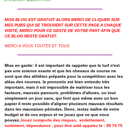
***********************************************************
MON BLOG EST GRATUIT ALORS MERCI DE CLIQUER SUR
MES PUBS QUI SE TROUVENT SUR CETTE PAGE A CHAQUE
VISITE, MERCI POUR CE GESTE DE VOTRE PART AFIN QUE
CE BLOG RESTE GRATUIT.
MERCI A VOUS TOUTES ET TOUS
******************************************************************
Mise en garde: il est important de rappeler que le turf n'est
pas une science exacte et que les chevaux de course ne
sont que des athlètes préparés pour la compétition avec les
aléas des courses.
le pronostic est bien entendu très
important, mais il est impossible de maitriser tous les
facteurs, mauvais parcours, problèmes d'allures, ou tout
simplement un jour sans, qui font que même avec un bon
papier il reste possible d'aligner plusieurs mauvais résultats
dans les mauvaises périodes.
Donc, restez maître de votre
budget et de vos enjeux et ne jouez que ce que vous
pouvez.
Jouez comporte des risques, endettement,
isolement, dépendance , pour être aidé appelez le : 09 74 75