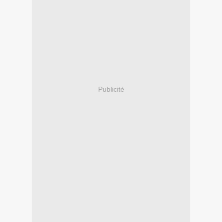
Publicité