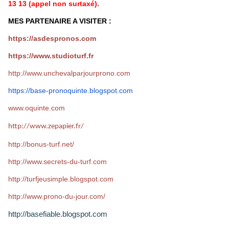
13 13 (appel non surtaxé).
MES PARTENAIRE A VISITER :
https://asdespronos.com
https://www.studioturf.fr
http://www.unchevalparjourprono.com
https://base-pronoquinte.
blogspot.com
www.oquinte.com
http://www.zepapier.fr/
http://bonus-turf.net/
http://www.secrets-du-turf.com
http://turfjeusimple.blogspot.com
http://www.prono-du-jour.com/
http://basefiable.blogspot.com