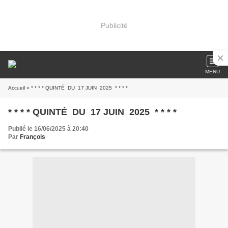
Publicité
MENU
Accueil
» * * * * QUINTÉ DU 17 JUIN 2025 * * * *
* * * * QUINTÉ DU 17 JUIN 2025 * * * *
Publié le 16/06/2025 à 20:40
Par
François