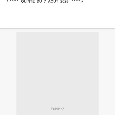
⭐ * * * * QUINTÉ DU 7 AOÛT 2026 * * * * ⭐
Publicité