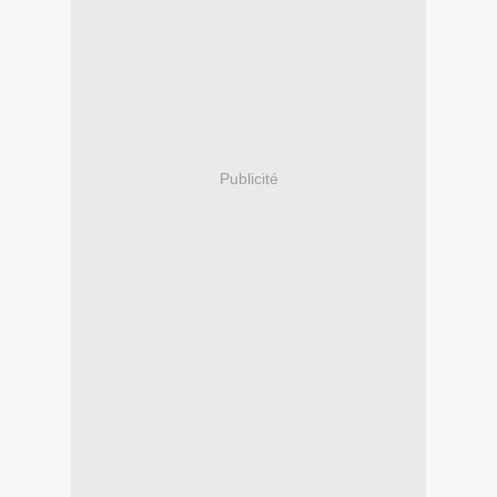
Publicité