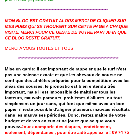
***********************************************************
MON BLOG EST GRATUIT ALORS MERCI DE CLIQUER SUR
MES PUBS QUI SE TROUVENT SUR CETTE PAGE A CHAQUE
VISITE, MERCI POUR CE GESTE DE VOTRE PART AFIN QUE
CE BLOG RESTE GRATUIT.
MERCI A VOUS TOUTES ET TOUS
******************************************************************
Mise en garde: il est important de rappeler que le turf n'est
pas une science exacte et que les chevaux de course ne
sont que des athlètes préparés pour la compétition avec les
aléas des courses.
le pronostic est bien entendu très
important, mais il est impossible de maitriser tous les
facteurs, mauvais parcours, problèmes d'allures, ou tout
simplement un jour sans, qui font que même avec un bon
papier il reste possible d'aligner plusieurs mauvais résultats
dans les mauvaises périodes.
Donc, restez maître de votre
budget et de vos enjeux et ne jouez que ce que vous
pouvez.
Jouez comporte des risques, endettement,
isolement, dépendance , pour être aidé appelez le : 09 74 75