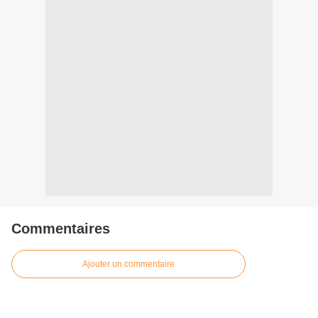
Commentaires
Ajouter un commentaire