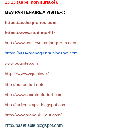
13 13 (appel non surtaxé).
MES PARTENAIRE A VISITER :
https://asdespronos.com
https://www.studioturf.fr
http://www.unchevalparjourprono.com
https://base-pronoquinte.
blogspot.com
www.oquinte.com
http://www.zepapier.fr/
http://bonus-turf.net/
http://www.secrets-du-turf.com
http://turfjeusimple.blogspot.com
http://www.prono-du-jour.com/
http://basefiable.blogspot.com