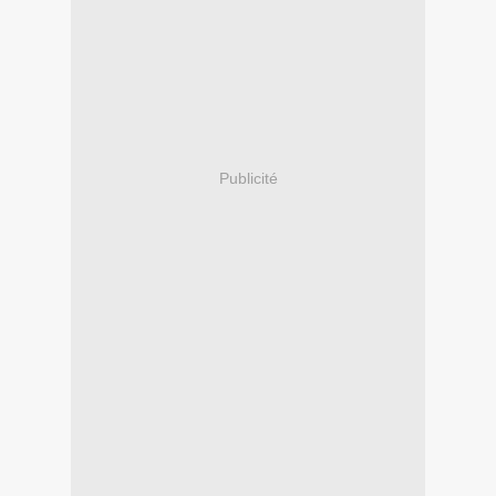
Publicité