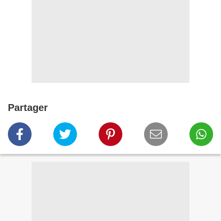
Partager