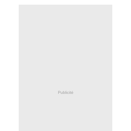
Publicité