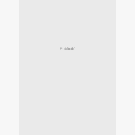
Publicité