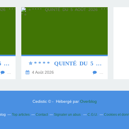
⭐ * * * * QUINTÉ DU 6 AOÛT 2026 * * * * ⭐
⭐ * * * * QUINTÉ DU 5 AOÛT 2026 * * * * ⭐
…
4 Août 2026
…
Cedistic © - Hébergé par
Overblog
blog
Top articles
Contact
Signaler un abus
C.G.U.
Cookies et don