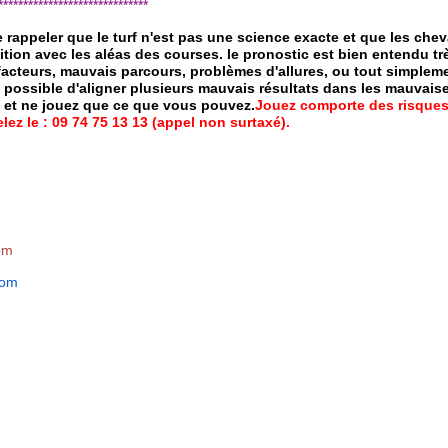
*****************************
de rappeler que le turf n'est pas une science exacte et que les ch
ition avec les aléas des courses.
le pronostic est bien entendu trè
 facteurs, mauvais parcours, problèmes d'allures, ou tout simpleme
 possible d'aligner plusieurs mauvais résultats dans les mauvais
x et ne jouez que ce que vous pouvez.
Jouez comporte des risques
ez le : 09 74 75 13 13 (appel non surtaxé).
om
com