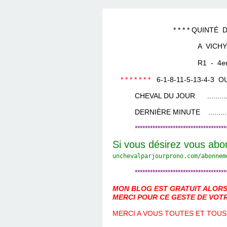
LES TEMPLES DES 
TIERCÉ, QUARTÉ ET
CHAQUE JO
HIPPIQUES
* * * * QUINTÉ DU 12 
A VICHY
R1 - 4eme Cou
* * * * * * *
6-1-8-11-5-13-4-3
O
CHEVAL DU JOUR ....................
DERNIÈRE MINUTE ...................
************************************
Si vous désirez vous abo
unchevalparjourprono.com/
abonnem
************************************
MON BLOG EST GRATUIT ALORS 
MERCI POUR CE GESTE DE VOTR
MERCI A VOUS TOUTES ET TOUS