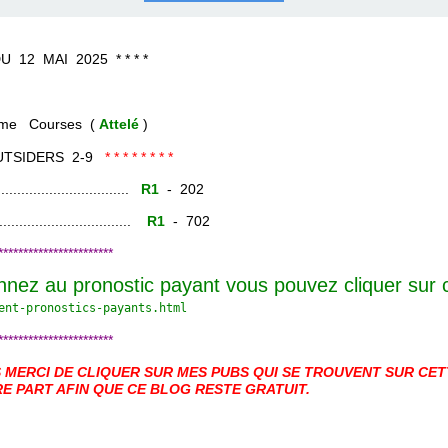
COURSES .
 QUINTÉ ?
UR.
 ?
MAI 2025 * * * *
rses (
Attelé
)
UTSIDERS 2-9
* * * * * * * *
......................
R1
- 202
.......................
R1
- 702
***********************
nnez au pronostic payant vous pouvez cliquer sur
ent-pronostics-payants.
html
***********************
MERCI DE CLIQUER SUR MES PUBS QUI SE TROUVENT SUR CETT
E PART AFIN QUE CE BLOG RESTE GRATUIT.