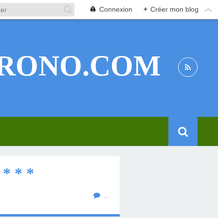
Connexion
+
Créer mon blog
RONO.COM
* * *
…