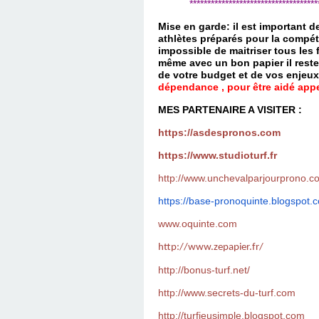
*************************************
Mise en garde: il est important 
athlètes préparés pour la compét
impossible de maitriser tous les
même avec un bon papier il reste
de votre budget et de vos enjeu
dépendance , pour être aidé appel
MES PARTENAIRE A VISITER :
https://asdespronos.com
https://www.studioturf.fr
http://www.unchevalparjourprono.c
https://base-pronoquinte.
blogspot.
www.oquinte.com
http://www.zepapier.fr/
http://bonus-turf.net/
http://www.secrets-du-turf.com
http://turfjeusimple.blogspot.com