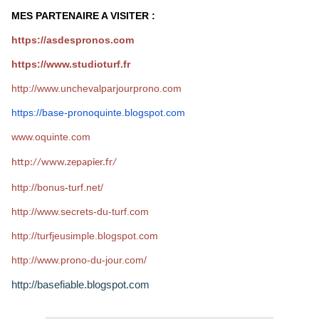
MES PARTENAIRE A VISITER :
https://asdespronos.com
https://www.studioturf.fr
http://www.unchevalparjourprono.com
https://base-pronoquinte.
blogspot.com
www.oquinte.com
http://www.zepapier.fr/
http://bonus-turf.net/
http://www.secrets-du-turf.com
http://turfjeusimple.blogspot.com
http://www.prono-du-jour.com/
http://basefiable.blogspot.com