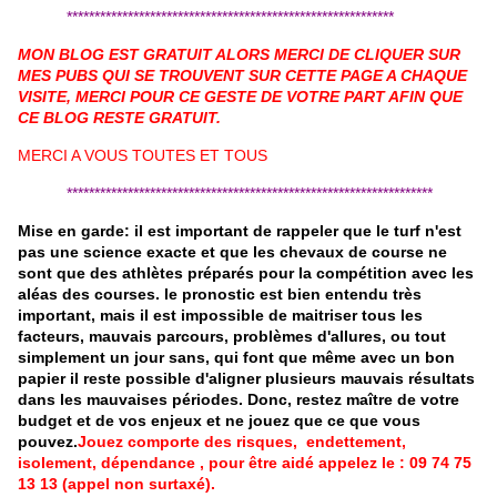
***********************************************************
MON BLOG EST GRATUIT ALORS MERCI DE CLIQUER SUR
MES PUBS QUI SE TROUVENT SUR CETTE PAGE A CHAQUE
VISITE, MERCI POUR CE GESTE DE VOTRE PART AFIN QUE
CE BLOG RESTE GRATUIT.
MERCI A VOUS TOUTES ET TOUS
******************************************************************
Mise en garde: il est important de rappeler que le turf n'est
pas une science exacte et que les chevaux de course ne
sont que des athlètes préparés pour la compétition avec les
aléas des courses.
le pronostic est bien entendu très
important, mais il est impossible de maitriser tous les
facteurs, mauvais parcours, problèmes d'allures, ou tout
simplement un jour sans, qui font que même avec un bon
papier il reste possible d'aligner plusieurs mauvais résultats
dans les mauvaises périodes.
Donc, restez maître de votre
budget et de vos enjeux et ne jouez que ce que vous
pouvez.
Jouez comporte des risques, endettement,
isolement, dépendance , pour être aidé appelez le : 09 74 75
13 13 (appel non surtaxé).