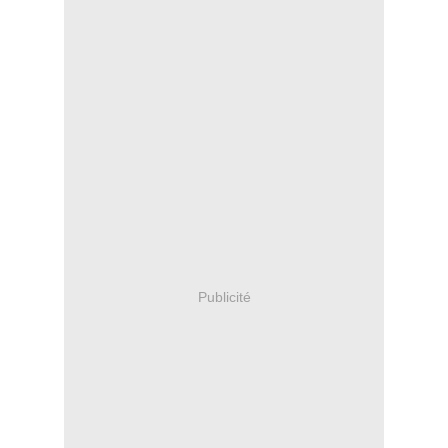
Publicité