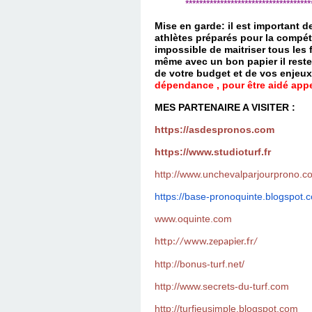
*************************************
Mise en garde: il est important 
athlètes préparés pour la compét
impossible de maitriser tous les
même avec un bon papier il reste
de votre budget et de vos enjeu
dépendance , pour être aidé appel
MES PARTENAIRE A VISITER :
https://asdespronos.com
https://www.studioturf.fr
http://www.unchevalparjourprono.c
https://base-pronoquinte.
blogspot.
www.oquinte.com
http://www.zepapier.fr/
http://bonus-turf.net/
http://www.secrets-du-turf.com
http://turfjeusimple.blogspot.com