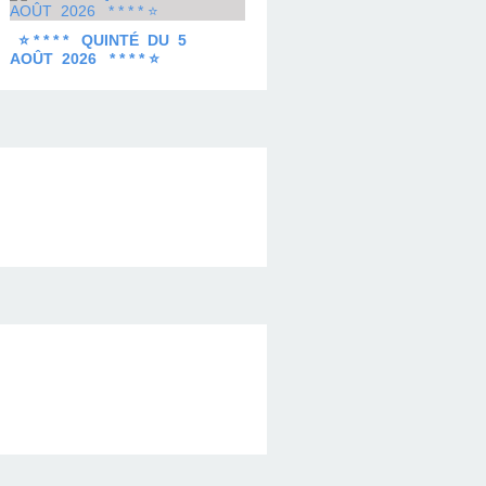
⭐ * * * * QUINTÉ DU 5
AOÛT 2026 * * * * ⭐