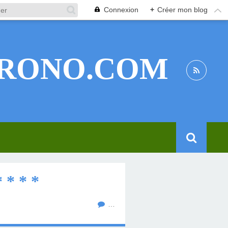
Connexion
+
Créer mon blog
RONO.COM
* * *
…