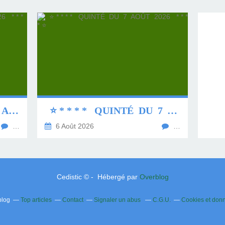
⭐ * * * * QUINTÉ DU 8 AOÛT 2026 * * * * ⭐
⭐ * * * * QUINTÉ DU 7 AOÛT 2026 * * * * ⭐
…
6 Août 2026
…
Cedistic © - Hébergé par
Overblog
blog
Top articles
Contact
Signaler un abus
C.G.U.
Cookies et don