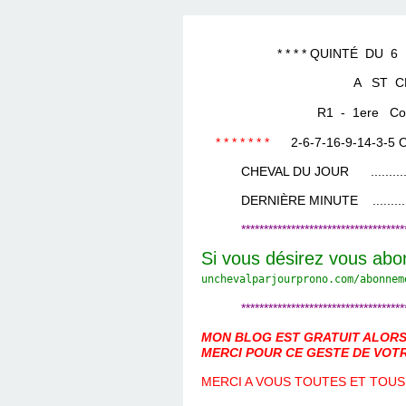
LES TEMPLES DES 
TIERCÉ, QUARTÉ ET
CHAQUE JO
HIPPIQUES
* * * * QUINTÉ DU 6 MAR
A ST C
R1 - 1ere Cours
* * * * * * *
2-6-7-16-9-14-3-5
O
CHEVAL DU JOUR ....................
DERNIÈRE MINUTE ...................
************************************
Si vous désirez vous abo
unchevalparjourprono.com/
abonnem
************************************
MON BLOG EST GRATUIT ALORS 
MERCI POUR CE GESTE DE VOTR
MERCI A VOUS TOUTES ET TOUS