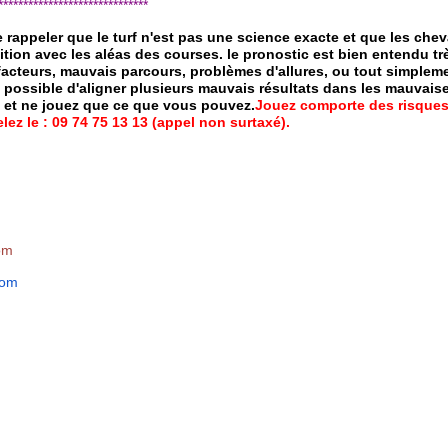
*****************************
de rappeler que le turf n'est pas une science exacte et que les ch
ition avec les aléas des courses.
le pronostic est bien entendu trè
 facteurs, mauvais parcours, problèmes d'allures, ou tout simpleme
 possible d'aligner plusieurs mauvais résultats dans les mauvais
x et ne jouez que ce que vous pouvez.
Jouez comporte des risques
ez le : 09 74 75 13 13 (appel non surtaxé).
om
com