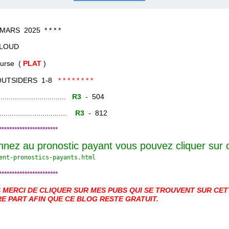
COURSES .
 QUINTÉ ?
UR.
 ?
S 2025 * * * *
LOUD
e (
PLAT
)
UTSIDERS 1-8
* * * * * * * *
......................
R3
- 504
.......................
R3
- 812
***********************
nnez au pronostic payant vous pouvez cliquer sur
ent-pronostics-payants.
html
***********************
MERCI DE CLIQUER SUR MES PUBS QUI SE TROUVENT SUR CETT
E PART AFIN QUE CE BLOG RESTE GRATUIT.