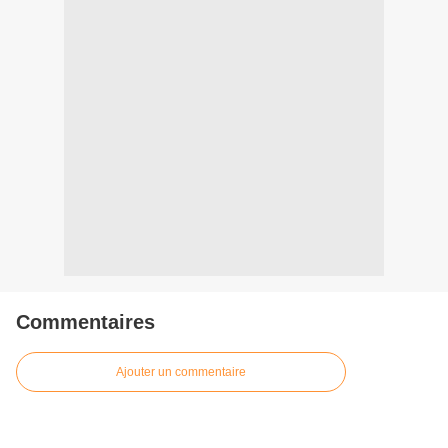
Commentaires
Ajouter un commentaire