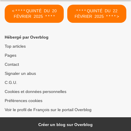
< * * * * QUINTÉ DU 20
* * * * QUINTÉ DU 22
FÉVRIER 2025 * * * *
FÉVRIER 2025 * * * * >
Hébergé par Overblog
Top articles
Pages
Contact
Signaler un abus
C.G.U.
Cookies et données personnelles
Préférences cookies
Voir le profil de François sur le portail Overblog
Créer un blog sur Overblog