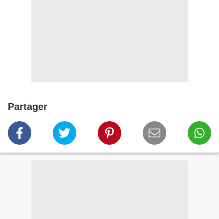
Partager