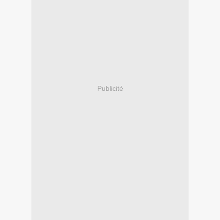
Publicité