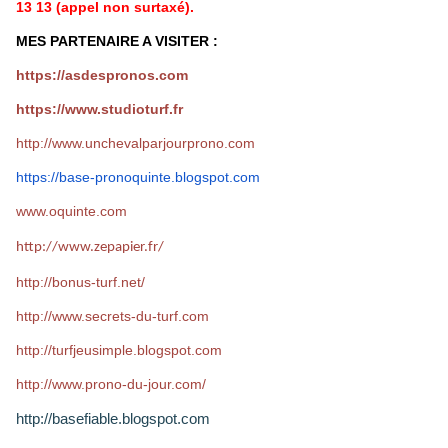
13 13 (appel non surtaxé).
MES PARTENAIRE A VISITER :
https://asdespronos.com
https://www.studioturf.fr
http://www.unchevalparjourprono.com
https://base-pronoquinte.
blogspot.com
www.oquinte.com
http://www.zepapier.fr/
http://bonus-turf.net/
http://www.secrets-du-turf.com
http://turfjeusimple.blogspot.com
http://www.prono-du-jour.com/
http://basefiable.blogspot.com