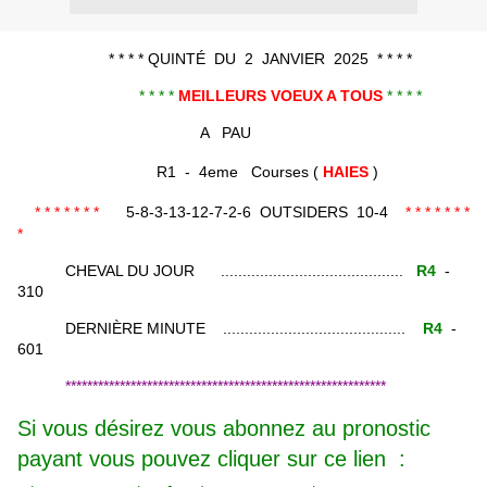
* * * * QUINTÉ DU 2 JANVIER 2025 * * * *
* * * *
MEILLEURS VOEUX A TOUS
* * * *
A PAU
R1 - 4eme Courses (
HAIES
)
* * * * * * *
5-8-3-13-12-7-2-6
OUTSIDERS 10-4
* * * * * * *
*
CHEVAL DU JOUR ..........................................
R4
-
310
DERNIÈRE MINUTE ..........................................
R4
-
601
***********************************************************
Si vous désirez vous abonnez au pronostic
payant vous pouvez cliquer sur
ce lien :