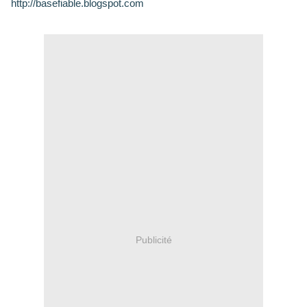
http://basefiable.blogspot.com
Publicité