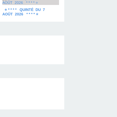
⭐ * * * * QUINTÉ DU 7
AOÛT 2026 * * * * ⭐