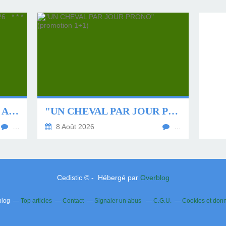
⭐ * * * * QUINTÉ DU 9 AOÛT 2026 * * * * ⭐
"UN CHEVAL PAR JOUR PRONO" (PROMOTION 1+1)
…
8 Août 2026
…
Cedistic © - Hébergé par
Overblog
blog
Top articles
Contact
Signaler un abus
C.G.U.
Cookies et don