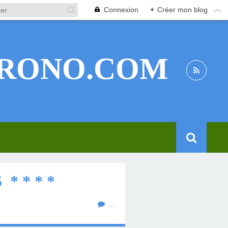
Connexion
+
Créer mon blog
RONO.COM
* * * *
…