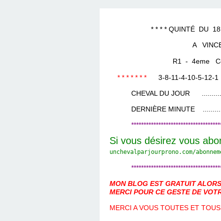
LES TEMPLES DES 
TIERCÉ, QUARTÉ ET
CHAQUE JO
HIPPIQUES
* * * * QUINTÉ DU 18 JAN
A VINC
R1 - 4eme Cours
* * * * * * *
3-8-11-4-10-5-12-1
CHEVAL DU JOUR ....................
DERNIÈRE MINUTE ...................
************************************
Si vous désirez vous abo
unchevalparjourprono.com/
abonnem
************************************
MON BLOG EST GRATUIT ALORS 
MERCI POUR CE GESTE DE VOTR
MERCI A VOUS TOUTES ET TOUS