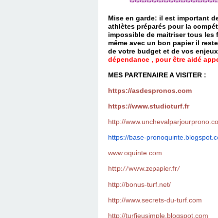
*************************************
Mise en garde: il est important 
athlètes préparés pour la compét
impossible de maitriser tous les
même avec un bon papier il reste
de votre budget et de vos enjeu
dépendance , pour être aidé appel
MES PARTENAIRE A VISITER :
https://asdespronos.com
https://www.studioturf.fr
http://www.unchevalparjourprono.c
https://base-pronoquinte.
blogspot.
www.oquinte.com
http://www.zepapier.fr/
http://bonus-turf.net/
http://www.secrets-du-turf.com
http://turfjeusimple.blogspot.com