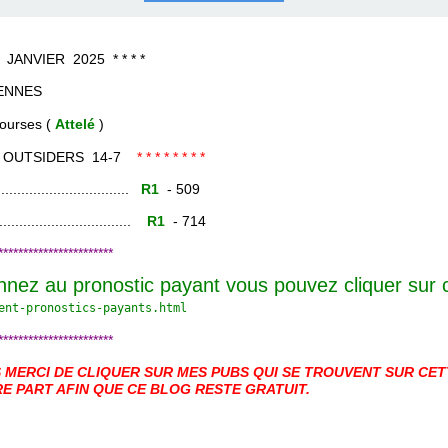
COURSES .
 QUINTÉ ?
UR.
 ?
VIER 2025 * * * *
ENNES
es (
Attelé
)
OUTSIDERS 14-7
* * * * * * * *
......................
R1
- 509
.......................
R1
- 714
***********************
nnez au pronostic payant vous pouvez cliquer sur
ent-pronostics-payants.
html
***********************
MERCI DE CLIQUER SUR MES PUBS QUI SE TROUVENT SUR CETT
E PART AFIN QUE CE BLOG RESTE GRATUIT.