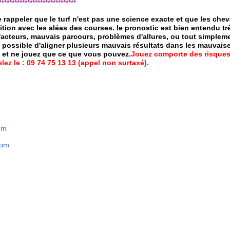
*****************************
de rappeler que le turf n'est pas une science exacte et que les ch
ition avec les aléas des courses.
le pronostic est bien entendu trè
 facteurs, mauvais parcours, problèmes d'allures, ou tout simpleme
 possible d'aligner plusieurs mauvais résultats dans les mauvais
x et ne jouez que ce que vous pouvez.
Jouez comporte des risques
ez le : 09 74 75 13 13 (appel non surtaxé).
om
com