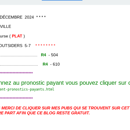
COURSES .
 QUINTÉ ?
UR.
 ?
EMBRE 2024 * * * *
VILLE
e (
PLAT
)
OUTSIDERS 5-7
* * * * * * * *
......................
R4
- 504
.......................
R4
- 610
***********************
nnez au pronostic payant vous pouvez cliquer sur
ent-pronostics-payants.
html
***********************
MERCI DE CLIQUER SUR MES PUBS QUI SE TROUVENT SUR CETT
E PART AFIN QUE CE BLOG RESTE GRATUIT.