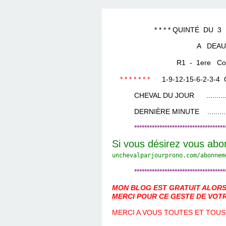
LES TEMPLES DES 
TIERCÉ, QUARTÉ ET
CHAQUE JO
HIPPIQUES
* * * * QUINTÉ DU 3 DÉC
A DEAU
R1 - 1ere Cours
* * * * * * *
1-9-12-15-6-2-3-4
CHEVAL DU JOUR ....................
DERNIÈRE MINUTE ...................
************************************
Si vous désirez vous abo
unchevalparjourprono.com/
abonnem
************************************
MON BLOG EST GRATUIT ALORS 
MERCI POUR CE GESTE DE VOTR
MERCI A VOUS TOUTES ET TOUS