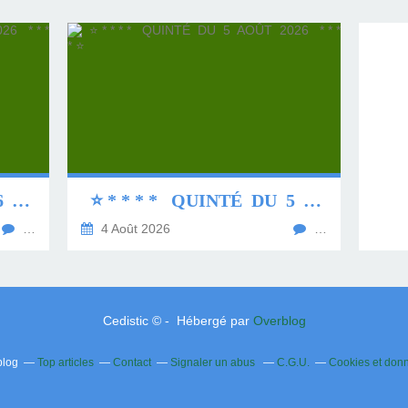
⭐ * * * * QUINTÉ DU 6 AOÛT 2026 * * * * ⭐
⭐ * * * * QUINTÉ DU 5 AOÛT 2026 * * * * ⭐
…
4 Août 2026
…
Cedistic © - Hébergé par
Overblog
blog
Top articles
Contact
Signaler un abus
C.G.U.
Cookies et don