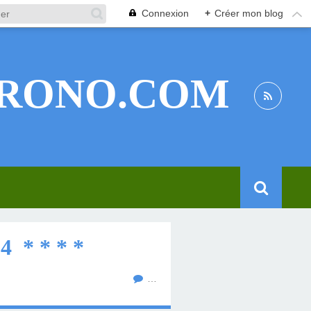
Connexion
+
Créer mon blog
RONO.COM
 * * * *
…