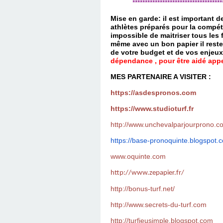
*************************************
Mise en garde: il est important 
athlètes préparés pour la compét
impossible de maitriser tous les
même avec un bon papier il reste
de votre budget et de vos enjeu
dépendance , pour être aidé appel
MES PARTENAIRE A VISITER :
https://asdespronos.com
https://www.studioturf.fr
http://www.unchevalparjourprono.c
https://base-pronoquinte.
blogspot.
www.oquinte.com
http://www.zepapier.fr/
http://bonus-turf.net/
http://www.secrets-du-turf.com
http://turfjeusimple.blogspot.com