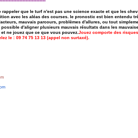
*****************************
de rappeler que le turf n'est pas une science exacte et que les ch
ition avec les aléas des courses.
le pronostic est bien entendu trè
 facteurs, mauvais parcours, problèmes d'allures, ou tout simpleme
 possible d'aligner plusieurs mauvais résultats dans les mauvais
x et ne jouez que ce que vous pouvez.
Jouez comporte des risques
ez le : 09 74 75 13 13 (appel non surtaxé).
om
com