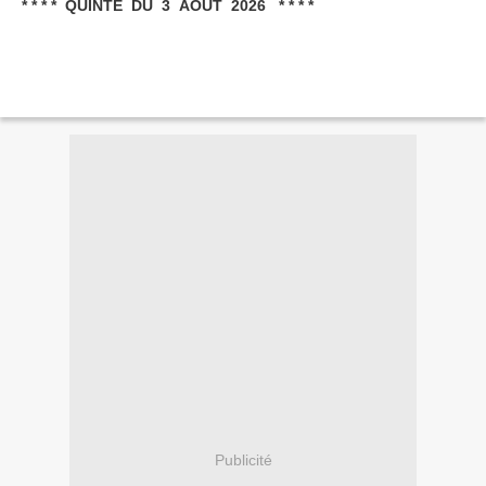
* * * * QUINTÉ DU 3 AOÛT 2026 * * * *
Publicité