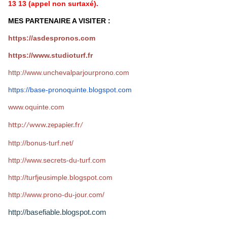
13 13 (appel non surtaxé).
MES PARTENAIRE A VISITER :
https://asdespronos.com
https://www.studioturf.fr
http://www.unchevalparjourprono.com
https://base-pronoquinte.
blogspot.com
www.oquinte.com
http://www.zepapier.fr/
http://bonus-turf.net/
http://www.secrets-du-turf.com
http://turfjeusimple.blogspot.com
http://www.prono-du-jour.com/
http://basefiable.blogspot.com