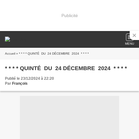
Publicité
MENU
Accueil
» * * * * QUINTÉ DU 24 DÉCEMBRE 2024 * * * *
* * * * QUINTÉ DU 24 DÉCEMBRE 2024 * * * *
Publié le 23/12/2024 à 22:20
Par
François