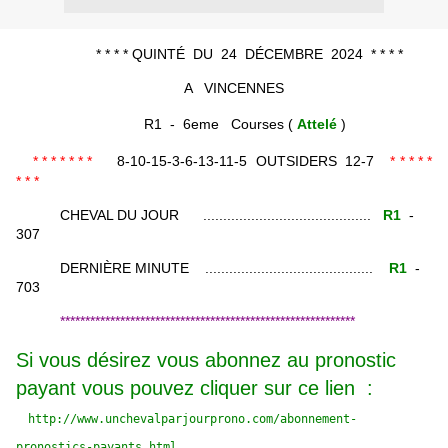
* * * * QUINTÉ DU 24 DÉCEMBRE 2024 * * * *
A VINCENNES
R1 - 6eme Courses (
Attelé
)
* * * * * * *
8-10-15-3-6-13-11-5
OUTSIDERS 12-7
* * * * *
* * *
CHEVAL DU JOUR ..........................................
R1
-
307
DERNIÈRE MINUTE ..........................................
R1
-
703
***********************************************************
Si vous désirez vous abonnez au pronostic
payant vous pouvez cliquer sur
ce lien :
http://www.
unchevalparjourprono.com/
abonnement-
pronostics-payants.
html