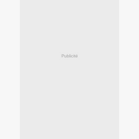
Publicité