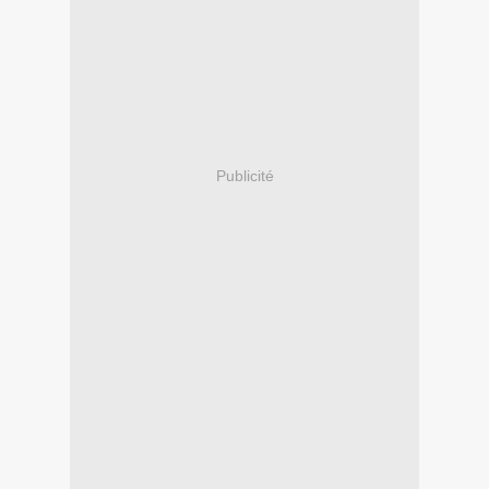
Publicité