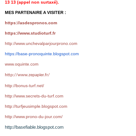
13 13 (appel non surtaxé).
MES PARTENAIRE A VISITER :
https://asdespronos.com
https://www.studioturf.fr
http://www.unchevalparjourprono.com
https://base-pronoquinte.
blogspot.com
www.oquinte.com
http://www.zepapier.fr/
http://bonus-turf.net/
http://www.secrets-du-turf.com
http://turfjeusimple.blogspot.com
http://www.prono-du-jour.com/
http://basefiable.blogspot.com