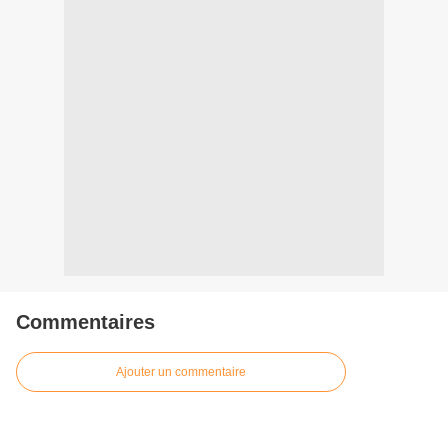
Commentaires
Ajouter un commentaire