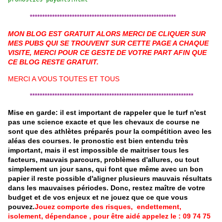
***********************************************************
MON BLOG EST GRATUIT ALORS MERCI DE CLIQUER SUR
MES PUBS QUI SE TROUVENT SUR CETTE PAGE A CHAQUE
VISITE, MERCI POUR CE GESTE DE VOTRE PART AFIN QUE
CE BLOG RESTE GRATUIT.
MERCI A VOUS TOUTES ET TOUS
******************************************************************
Mise en garde: il est important de rappeler que le turf n'est
pas une science exacte et que les chevaux de course ne
sont que des athlètes préparés pour la compétition avec les
aléas des courses.
le pronostic est bien entendu très
important, mais il est impossible de maitriser tous les
facteurs, mauvais parcours, problèmes d'allures, ou tout
simplement un jour sans, qui font que même avec un bon
papier il reste possible d'aligner plusieurs mauvais résultats
dans les mauvaises périodes.
Donc, restez maître de votre
budget et de vos enjeux et ne jouez que ce que vous
pouvez.
Jouez comporte des risques, endettement,
isolement, dépendance , pour être aidé appelez le : 09 74 75