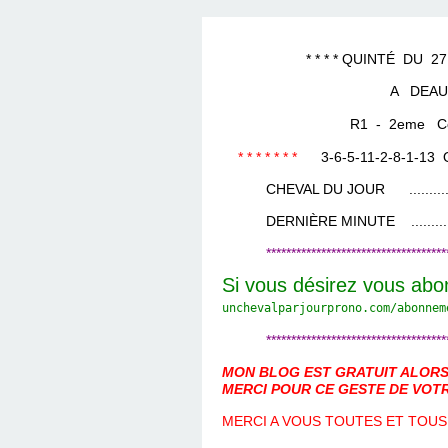
LES TEMPLES DES 
TIERCÉ, QUARTÉ ET
CHAQUE JO
HIPPIQUES
* * * * QUINTÉ DU 27 NO
A DEAU
R1 - 2eme Cours
* * * * * * *
3-6-5-11-2-8-1-13
CHEVAL DU JOUR ....................
DERNIÈRE MINUTE ...................
************************************
Si vous désirez vous abo
unchevalparjourprono.com/
abonnem
************************************
MON BLOG EST GRATUIT ALORS 
MERCI POUR CE GESTE DE VOTR
MERCI A VOUS TOUTES ET TOUS