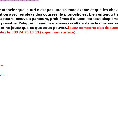
*****************************
de rappeler que le turf n'est pas une science exacte et que les ch
ition avec les aléas des courses.
le pronostic est bien entendu trè
 facteurs, mauvais parcours, problèmes d'allures, ou tout simpleme
 possible d'aligner plusieurs mauvais résultats dans les mauvais
x et ne jouez que ce que vous pouvez.
Jouez comporte des risques
ez le : 09 74 75 13 13 (appel non surtaxé).
om
com