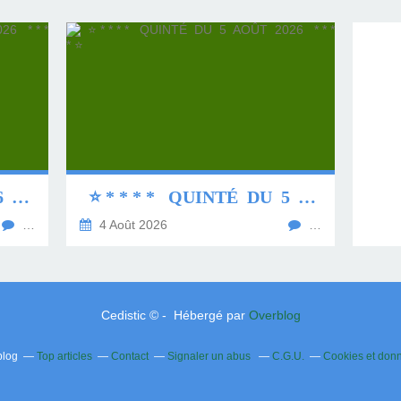
⭐ * * * * QUINTÉ DU 6 AOÛT 2026 * * * * ⭐
⭐ * * * * QUINTÉ DU 5 AOÛT 2026 * * * * ⭐
…
4 Août 2026
…
Cedistic © - Hébergé par
Overblog
blog
Top articles
Contact
Signaler un abus
C.G.U.
Cookies et don