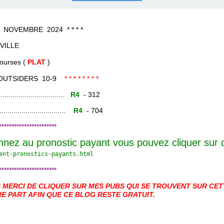
COURSES .
 QUINTÉ ?
UR.
 ?
VEMBRE 2024 * * * *
VILLE
es (
PLAT
)
OUTSIDERS 10-9
* * * * * * * *
......................
R4
- 312
.......................
R4
- 704
***********************
nnez au pronostic payant vous pouvez cliquer sur
ent-pronostics-payants.
html
***********************
MERCI DE CLIQUER SUR MES PUBS QUI SE TROUVENT SUR CETT
E PART AFIN QUE CE BLOG RESTE GRATUIT.