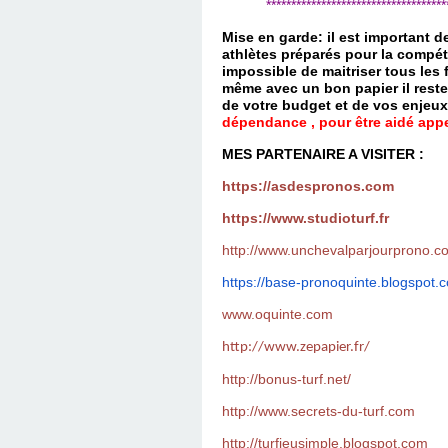
*************************************
Mise en garde: il est important 
athlètes préparés pour la compét
impossible de maitriser tous les
même avec un bon papier il reste
de votre budget et de vos enjeu
dépendance , pour être aidé appel
MES PARTENAIRE A VISITER :
https://asdespronos.com
https://www.studioturf.fr
http://www.unchevalparjourprono.c
https://base-pronoquinte.
blogspot.
www.oquinte.com
http://www.zepapier.fr/
http://bonus-turf.net/
http://www.secrets-du-turf.com
http://turfjeusimple.blogspot.com