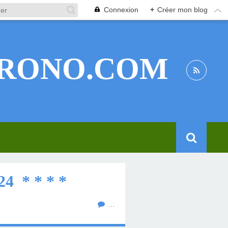
Connexion
+
Créer mon blog
RONO.COM
 * * * *
…