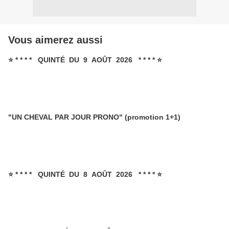
Vous aimerez aussi
⭐ * * * * QUINTÉ DU 9 AOÛT 2026 * * * * ⭐
"UN CHEVAL PAR JOUR PRONO" (promotion 1+1)
⭐ * * * * QUINTÉ DU 8 AOÛT 2026 * * * * ⭐