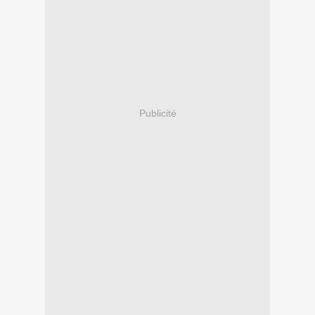
Publicité