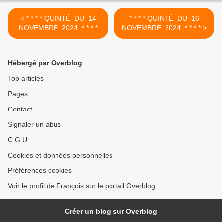
< * * * * QUINTÉ DU 14
* * * * QUINTÉ DU 16
NOVEMBRE 2024 * * * *
NOVEMBRE 2024 * * * * >
Hébergé par Overblog
Top articles
Pages
Contact
Signaler un abus
C.G.U.
Cookies et données personnelles
Préférences cookies
Voir le profil de François sur le portail Overblog
Créer un blog sur Overblog