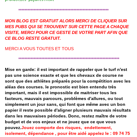
***********************************************************
MON BLOG EST GRATUIT ALORS MERCI DE CLIQUER SUR
MES PUBS QUI SE TROUVENT SUR CETTE PAGE A CHAQUE
VISITE, MERCI POUR CE GESTE DE VOTRE PART AFIN QUE
CE BLOG RESTE GRATUIT.
MERCI A VOUS TOUTES ET TOUS
******************************************************************
Mise en garde: il est important de rappeler que le turf n'est
pas une science exacte et que les chevaux de course ne
sont que des athlètes préparés pour la compétition avec les
aléas des courses.
le pronostic est bien entendu très
important, mais il est impossible de maitriser tous les
facteurs, mauvais parcours, problèmes d'allures, ou tout
simplement un jour sans, qui font que même avec un bon
papier il reste possible d'aligner plusieurs mauvais résultats
dans les mauvaises périodes.
Donc, restez maître de votre
budget et de vos enjeux et ne jouez que ce que vous
pouvez.
Jouez comporte des risques, endettement,
isolement, dépendance , pour être aidé appelez le : 09 74 75