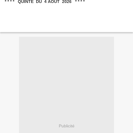
* * * * QUINTÉ DU 4 AOÛT 2026 * * * *
Publicité