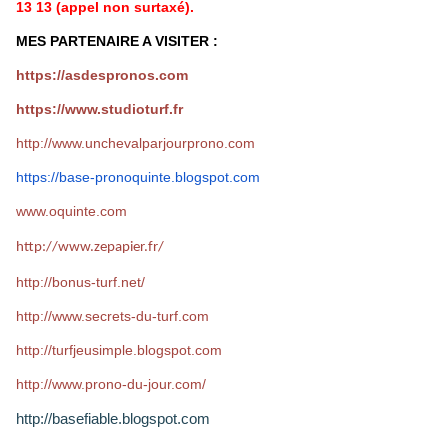
13 13 (appel non surtaxé).
MES PARTENAIRE A VISITER :
https://asdespronos.com
https://www.studioturf.fr
http://www.unchevalparjourprono.com
https://base-pronoquinte.
blogspot.com
www.oquinte.com
http://www.zepapier.fr/
http://bonus-turf.net/
http://www.secrets-du-turf.com
http://turfjeusimple.blogspot.com
http://www.prono-du-jour.com/
http://basefiable.blogspot.com