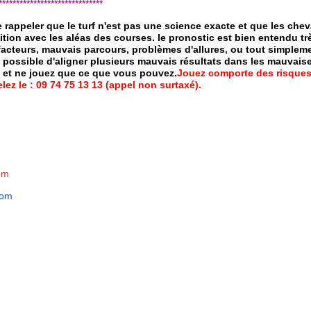
*****************************
de rappeler que le turf n'est pas une science exacte et que les ch
ition avec les aléas des courses.
le pronostic est bien entendu trè
 facteurs, mauvais parcours, problèmes d'allures, ou tout simpleme
 possible d'aligner plusieurs mauvais résultats dans les mauvais
x et ne jouez que ce que vous pouvez.
Jouez comporte des risques
ez le : 09 74 75 13 13 (appel non surtaxé).
om
com