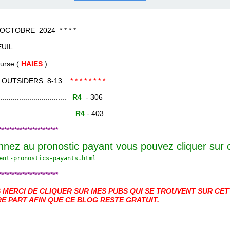
COURSES .
 QUINTÉ ?
UR.
 ?
OBRE 2024 * * * *
UIL
e (
HAIES
)
OUTSIDERS 8-13
* * * * * * * *
......................
R4
- 306
.......................
R4
- 403
***********************
nnez au pronostic payant vous pouvez cliquer sur
ent-pronostics-payants.
html
***********************
MERCI DE CLIQUER SUR MES PUBS QUI SE TROUVENT SUR CETT
E PART AFIN QUE CE BLOG RESTE GRATUIT.