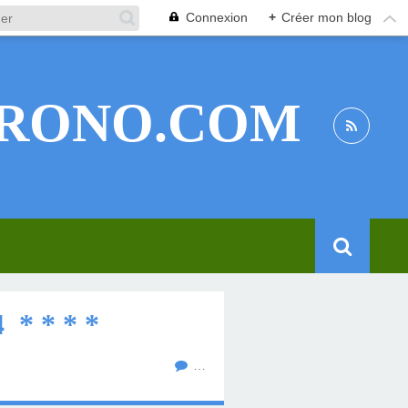
Connexion
+
Créer mon blog
RONO.COM
* * * *
…