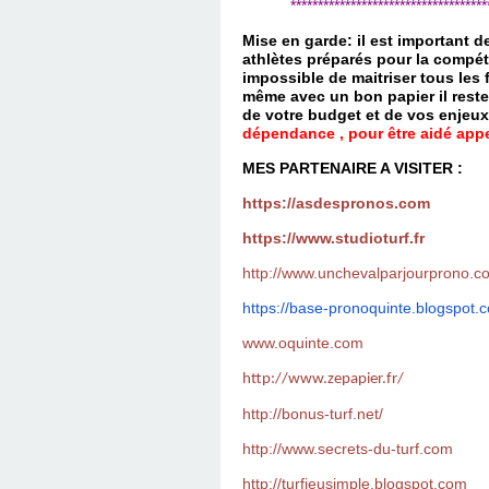
*************************************
Mise en garde: il est important 
athlètes préparés pour la compét
impossible de maitriser tous les
même avec un bon papier il reste
de votre budget et de vos enjeu
dépendance , pour être aidé appel
MES PARTENAIRE A VISITER :
https://asdespronos.com
https://www.studioturf.fr
http://www.unchevalparjourprono.c
https://base-pronoquinte.
blogspot.
www.oquinte.com
http://www.zepapier.fr/
http://bonus-turf.net/
http://www.secrets-du-turf.com
http://turfjeusimple.blogspot.com