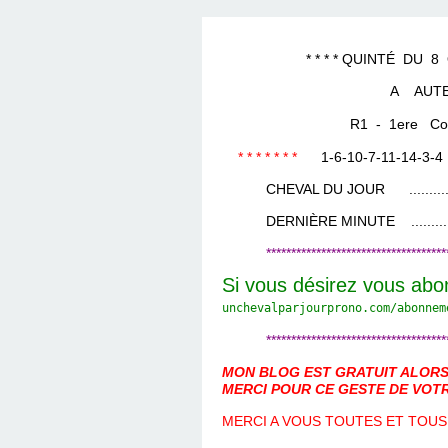
LES TEMPLES DES 
TIERCÉ, QUARTÉ ET
CHAQUE JO
HIPPIQUES
* * * * QUINTÉ DU 8 OCT
A AUTE
R1 - 1ere Cours
* * * * * * *
1-6-10-7-11-14-3-4
CHEVAL DU JOUR ....................
DERNIÈRE MINUTE ...................
************************************
Si vous désirez vous abo
unchevalparjourprono.com/
abonnem
************************************
MON BLOG EST GRATUIT ALORS 
MERCI POUR CE GESTE DE VOTR
MERCI A VOUS TOUTES ET TOUS