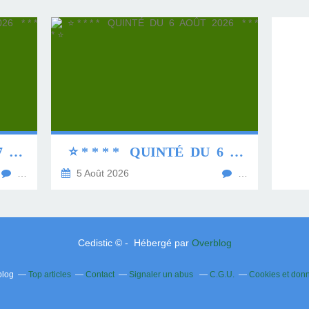
⭐ * * * * QUINTÉ DU 7 AOÛT 2026 * * * * ⭐
⭐ * * * * QUINTÉ DU 6 AOÛT 2026 * * * * ⭐
…
5 Août 2026
…
Cedistic © - Hébergé par
Overblog
blog
Top articles
Contact
Signaler un abus
C.G.U.
Cookies et don