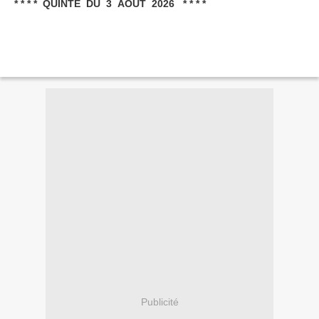
* * * * QUINTÉ DU 3 AOÛT 2026 * * * *
Publicité