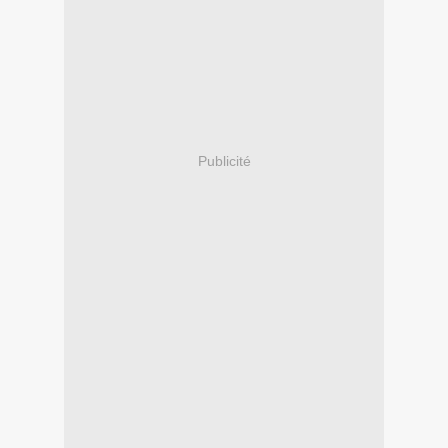
Publicité