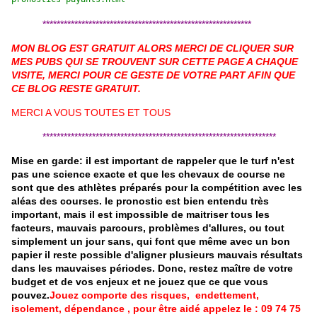
***********************************************************
MON BLOG EST GRATUIT ALORS MERCI DE CLIQUER SUR
MES PUBS QUI SE TROUVENT SUR CETTE PAGE A CHAQUE
VISITE, MERCI POUR CE GESTE DE VOTRE PART AFIN QUE
CE BLOG RESTE GRATUIT.
MERCI A VOUS TOUTES ET TOUS
******************************************************************
Mise en garde: il est important de rappeler que le turf n'est
pas une science exacte et que les chevaux de course ne
sont que des athlètes préparés pour la compétition avec les
aléas des courses.
le pronostic est bien entendu très
important, mais il est impossible de maitriser tous les
facteurs, mauvais parcours, problèmes d'allures, ou tout
simplement un jour sans, qui font que même avec un bon
papier il reste possible d'aligner plusieurs mauvais résultats
dans les mauvaises périodes.
Donc, restez maître de votre
budget et de vos enjeux et ne jouez que ce que vous
pouvez.
Jouez comporte des risques, endettement,
isolement, dépendance , pour être aidé appelez le : 09 74 75