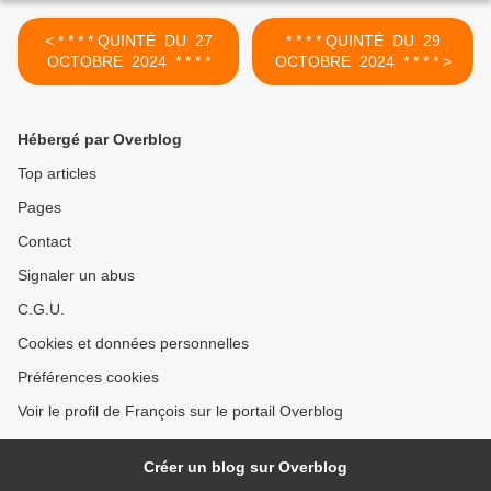
< * * * * QUINTÉ DU 27
* * * * QUINTÉ DU 29
OCTOBRE 2024 * * * *
OCTOBRE 2024 * * * * >
Hébergé par Overblog
Top articles
Pages
Contact
Signaler un abus
C.G.U.
Cookies et données personnelles
Préférences cookies
Voir le profil de François sur le portail Overblog
Créer un blog sur Overblog