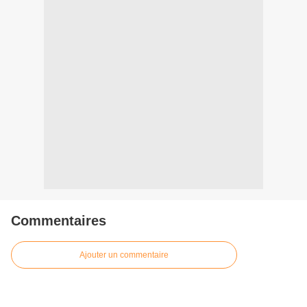
Commentaires
Ajouter un commentaire