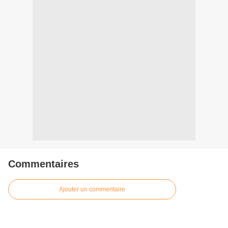
Commentaires
Ajouter un commentaire