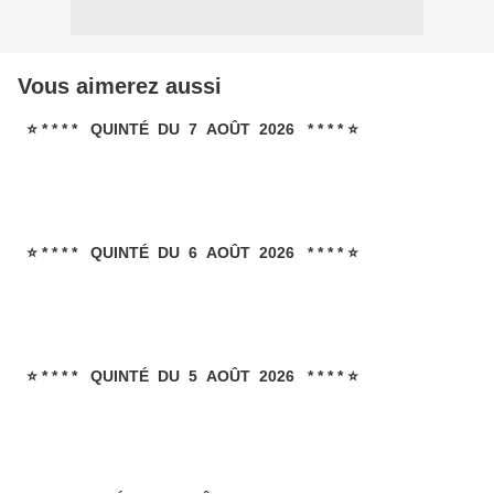
Vous aimerez aussi
⭐ * * * * QUINTÉ DU 7 AOÛT 2026 * * * * ⭐
⭐ * * * * QUINTÉ DU 6 AOÛT 2026 * * * * ⭐
⭐ * * * * QUINTÉ DU 5 AOÛT 2026 * * * * ⭐