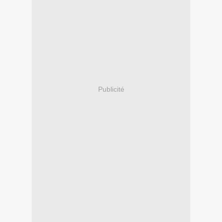
Publicité