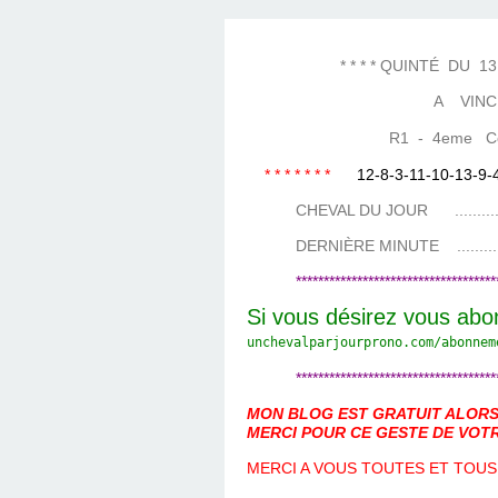
LES TEMPLES DES 
TIERCÉ, QUARTÉ ET
CHAQUE JO
HIPPIQUES
* * * * QUINTÉ DU 13 SE
A VINC
R1 - 4eme Cours
* * * * * * *
12-8-3-11-10-13-9-
CHEVAL DU JOUR ....................
DERNIÈRE MINUTE ...................
************************************
Si vous désirez vous abo
unchevalparjourprono.com/
abonnem
************************************
MON BLOG EST GRATUIT ALORS 
MERCI POUR CE GESTE DE VOTR
MERCI A VOUS TOUTES ET TOUS