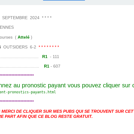
COURSES .
 QUINTÉ ?
UR.
 ?
PTEMBRE 2024 * * * *
ENNES
es (
Attelé
)
4
OUTSIDERS 6-2
* * * * * * * *
......................
R1
- 111
.......................
R1
- 607
***********************
nnez au pronostic payant vous pouvez cliquer sur
ent-pronostics-payants.
html
***********************
MERCI DE CLIQUER SUR MES PUBS QUI SE TROUVENT SUR CETT
E PART AFIN QUE CE BLOG RESTE GRATUIT.