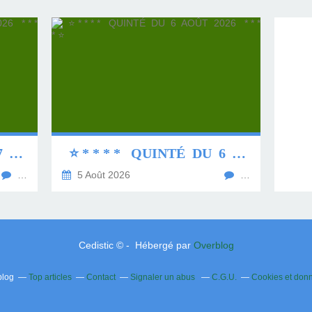
⭐ * * * * QUINTÉ DU 7 AOÛT 2026 * * * * ⭐
⭐ * * * * QUINTÉ DU 6 AOÛT 2026 * * * * ⭐
…
5 Août 2026
…
Cedistic © - Hébergé par
Overblog
blog
Top articles
Contact
Signaler un abus
C.G.U.
Cookies et don