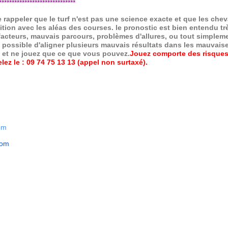
*****************************
de rappeler que le turf n'est pas une science exacte et que les ch
ition avec les aléas des courses.
le pronostic est bien entendu trè
 facteurs, mauvais parcours, problèmes d'allures, ou tout simpleme
 possible d'aligner plusieurs mauvais résultats dans les mauvais
x et ne jouez que ce que vous pouvez.
Jouez comporte des risques
ez le : 09 74 75 13 13 (appel non surtaxé).
om
com