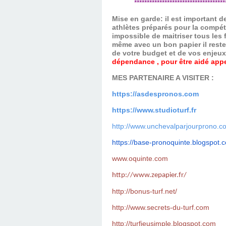
*************************************
Mise en garde: il est important 
athlètes préparés pour la compét
impossible de maitriser tous les
même avec un bon papier il reste
de votre budget et de vos enjeu
dépendance , pour être aidé appel
MES PARTENAIRE A VISITER :
https://asdespronos.com
https://www.studioturf.fr
http://www.unchevalparjourprono.c
https://base-pronoquinte.
blogspot.
www.oquinte.com
http://www.zepapier.fr/
http://bonus-turf.net/
http://www.secrets-du-turf.com
http://turfjeusimple.blogspot.com