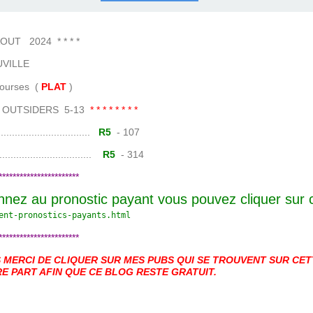
COURSES .
 QUINTÉ ?
UR.
 ?
T 2024 * * * *
VILLE
es (
PLAT
)
16 OUTSIDERS 5-13
* * * * * * * *
......................
R5
- 107
.......................
R5
- 314
***********************
nnez au pronostic payant vous pouvez cliquer sur
ent-pronostics-payants.
html
***********************
MERCI DE CLIQUER SUR MES PUBS QUI SE TROUVENT SUR CETT
E PART AFIN QUE CE BLOG RESTE GRATUIT.