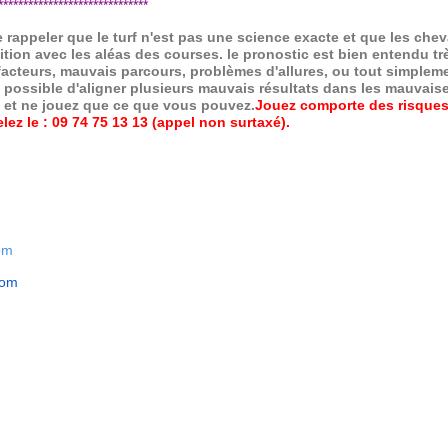
*****************************
de rappeler que le turf n'est pas une science exacte et que les ch
ition avec les aléas des courses.
le pronostic est bien entendu trè
 facteurs, mauvais parcours, problèmes d'allures, ou tout simpleme
 possible d'aligner plusieurs mauvais résultats dans les mauvais
x et ne jouez que ce que vous pouvez.
Jouez comporte des risques
ez le : 09 74 75 13 13 (appel non surtaxé).
om
com