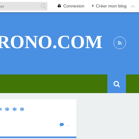
Connexion
+
Créer mon blog
RONO.COM
* * *
…