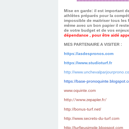
*************************************
Mise en garde: il est important 
athlètes préparés pour la compét
impossible de maitriser tous les
même avec un bon papier il reste
de votre budget et de vos enjeu
dépendance , pour être aidé appel
MES PARTENAIRE A VISITER :
https://asdespronos.com
https://www.studioturf.fr
http://www.unchevalparjourprono.c
https://base-pronoquinte.
blogspot.
www.oquinte.com
http://www.zepapier.fr/
http://bonus-turf.net/
http://www.secrets-du-turf.com
http://turfjeusimple.blogspot.com