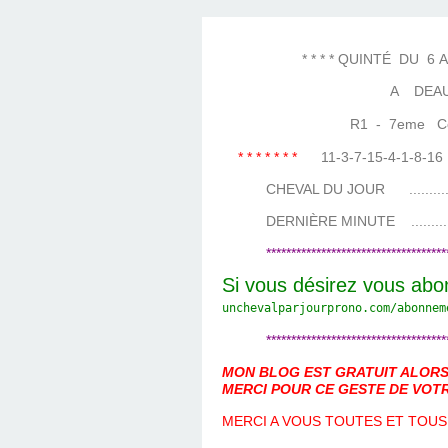
LES TEMPLES DES 
TIERCÉ, QUARTÉ ET
CHAQUE JO
HIPPIQUES
* * * * QUINTÉ DU 6 AOU
A DEAU
R1 - 7eme Cours
* * * * * * *
11-3-7-15-4-1-8-
CHEVAL DU JOUR ....................
DERNIÈRE MINUTE ...................
************************************
Si vous désirez vous abo
unchevalparjourprono.com/
abonnem
************************************
MON BLOG EST GRATUIT ALORS 
MERCI POUR CE GESTE DE VOTR
MERCI A VOUS TOUTES ET TOUS