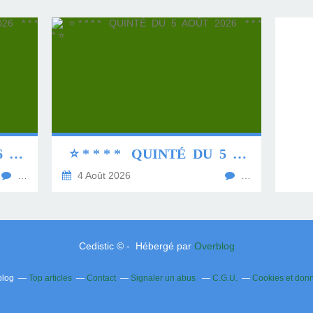
⭐ * * * * QUINTÉ DU 6 AOÛT 2026 * * * * ⭐
⭐ * * * * QUINTÉ DU 5 AOÛT 2026 * * * * ⭐
…
4 Août 2026
…
Cedistic © - Hébergé par
Overblog
blog
Top articles
Contact
Signaler un abus
C.G.U.
Cookies et don