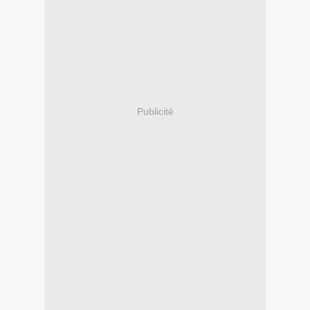
Publicité