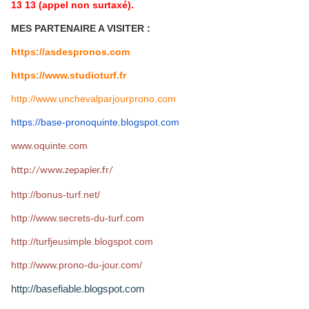
13 13 (appel non surtaxé).
MES PARTENAIRE A VISITER :
https://asdespronos.com
https://www.studioturf.fr
http://www.unchevalparjourprono.com
https://base-pronoquinte.
blogspot.com
www.oquinte.com
http://www.zepapier.fr/
http://bonus-turf.net/
http://www.secrets-du-turf.com
http://turfjeusimple.blogspot.com
http://www.prono-du-jour.com/
http://basefiable.blogspot.com