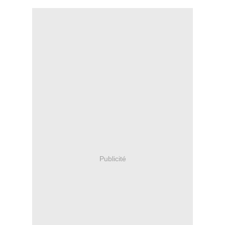
Publicité