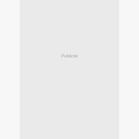
Publicité