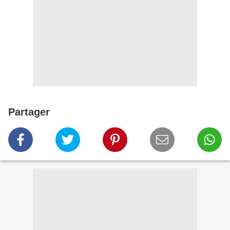
Partager