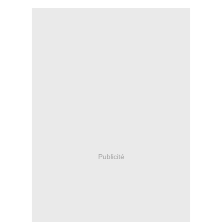
Publicité