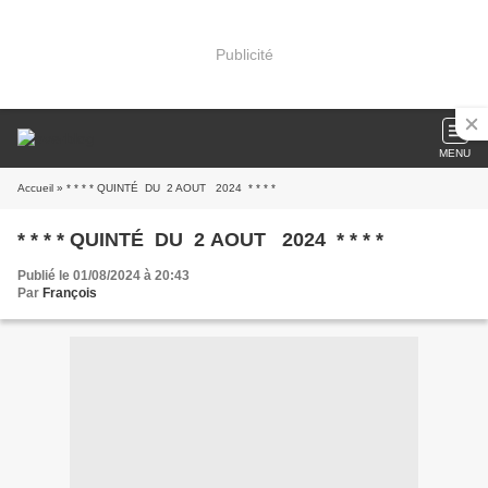
Publicité
MENU
Accueil
» * * * * QUINTÉ DU 2 AOUT 2024 * * * *
* * * * QUINTÉ DU 2 AOUT 2024 * * * *
Publié le 01/08/2024 à 20:43
Par
François