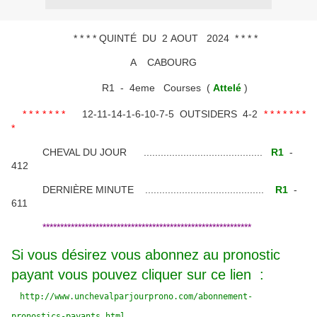
* * * * QUINTÉ DU 2 AOUT 2024 * * * *
A CABOURG
R1 - 4eme Courses (
Attelé
)
* * * * * * *
12-11-14-1-6-10-7-5 OUTSIDERS 4-2
* * * * * * *
*
CHEVAL DU JOUR ..........................................
R1
-
412
DERNIÈRE MINUTE ..........................................
R1
-
611
***********************************************************
Si vous désirez vous abonnez au pronostic
payant vous pouvez cliquer sur
ce lien :
http://www.
unchevalparjourprono.com/
abonnement-
pronostics-payants.
html