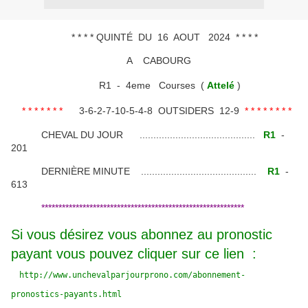
* * * * QUINTÉ DU 16 AOUT 2024 * * * *
A CABOURG
R1 - 4eme Courses (
Attelé
)
* * * * * * *
3-6-2-7-10-5-4-8 OUTSIDERS 12-9
* * * * * * * *
CHEVAL DU JOUR ..........................................
R1
-
201
DERNIÈRE MINUTE ..........................................
R1
-
613
***********************************************************
Si vous désirez vous abonnez au pronostic
payant vous pouvez cliquer sur
ce lien :
http://www.
unchevalparjourprono.com/
abonnement-
pronostics-payants.
html