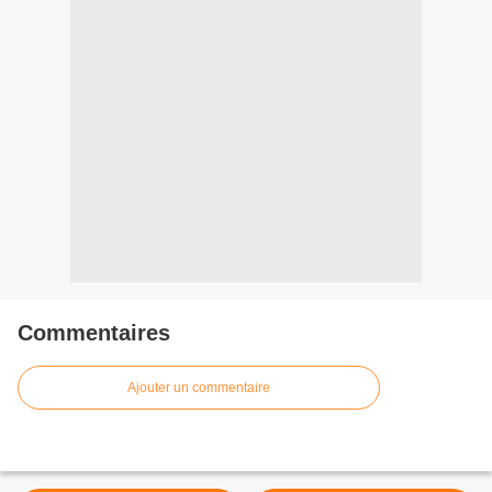
Commentaires
Ajouter un commentaire