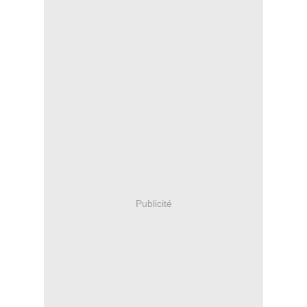
Publicité