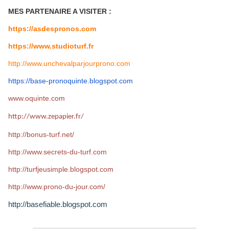
MES PARTENAIRE A VISITER :
https://asdespronos.com
https://www.studioturf.fr
http://www.unchevalparjourprono.com
https://base-pronoquinte.
blogspot.com
www.oquinte.com
http://www.zepapier.fr/
http://bonus-turf.net/
http://www.secrets-du-turf.com
http://turfjeusimple.blogspot.com
http://www.prono-du-jour.com/
http://basefiable.blogspot.com