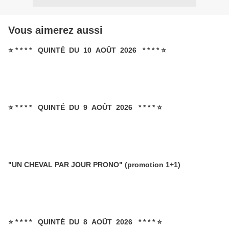
Vous aimerez aussi
⭐ * * * * QUINTÉ DU 10 AOÛT 2026 * * * * ⭐
⭐ * * * * QUINTÉ DU 9 AOÛT 2026 * * * * ⭐
"UN CHEVAL PAR JOUR PRONO" (promotion 1+1)
⭐ * * * * QUINTÉ DU 8 AOÛT 2026 * * * * ⭐