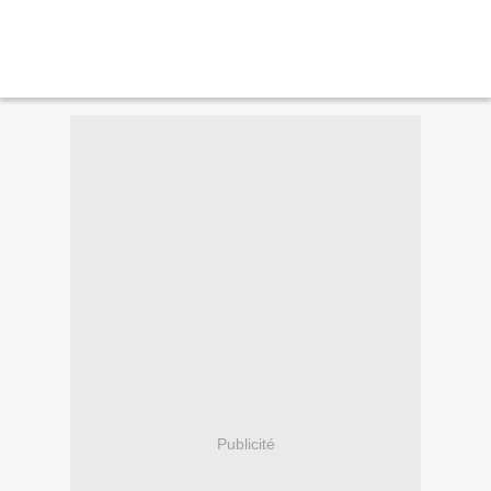
Publicité