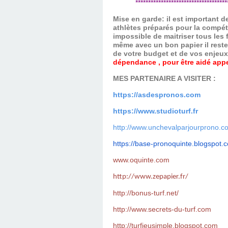
*************************************
Mise en garde: il est important 
athlètes préparés pour la compét
impossible de maitriser tous les
même avec un bon papier il reste
de votre budget et de vos enjeu
dépendance , pour être aidé appel
MES PARTENAIRE A VISITER :
https://asdespronos.com
https://www.studioturf.fr
http://www.unchevalparjourprono.c
https://base-pronoquinte.
blogspot.
www.oquinte.com
http://www.zepapier.fr/
http://bonus-turf.net/
http://www.secrets-du-turf.com
http://turfjeusimple.blogspot.com