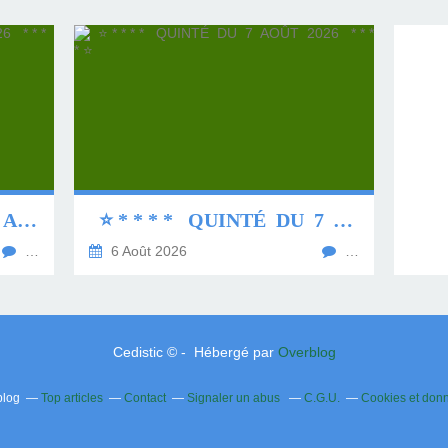
⭐ * * * * QUINTÉ DU 8 AOÛT 2026 * * * * ⭐
⭐ * * * * QUINTÉ DU 7 AOÛT 2026 * * * * ⭐
…
6 Août 2026
…
Cedistic © - Hébergé par
Overblog
blog
Top articles
Contact
Signaler un abus
C.G.U.
Cookies et don