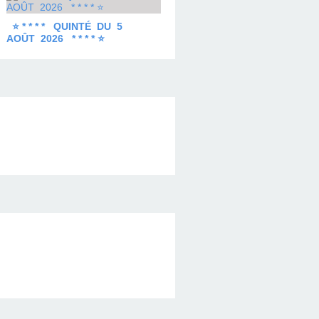
⭐ * * * * QUINTÉ DU 5
AOÛT 2026 * * * * ⭐