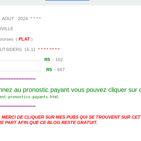
COURSES .
 QUINTÉ ?
UR.
 ?
UT 2024 * * * *
VILLE
es (
PLAT
)
 OUTSIDERS 15-11
* * * * * * * *
......................
R5
- 102
.......................
R5
- 607
***********************
nnez au pronostic payant vous pouvez cliquer sur
ent-pronostics-payants.
html
***********************
MERCI DE CLIQUER SUR MES PUBS QUI SE TROUVENT SUR CETT
E PART AFIN QUE CE BLOG RESTE GRATUIT.