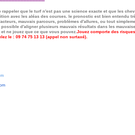
*****************************
de rappeler que le turf n'est pas une science exacte et que les ch
ition avec les aléas des courses.
le pronostic est bien entendu trè
 facteurs, mauvais parcours, problèmes d'allures, ou tout simpleme
 possible d'aligner plusieurs mauvais résultats dans les mauvais
x et ne jouez que ce que vous pouvez.
Jouez comporte des risques
ez le : 09 74 75 13 13 (appel non surtaxé).
om
com