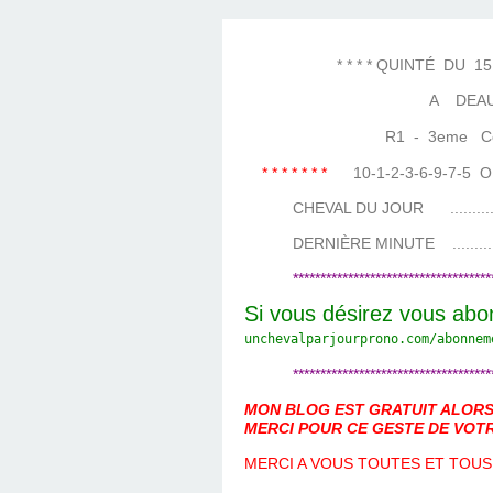
LES TEMPLES DES 
TIERCÉ, QUARTÉ ET
CHAQUE JO
HIPPIQUES
* * * * QUINTÉ DU 15 AO
A DEAU
R1 - 3eme Cours
* * * * * * *
10-1-2-3-6-9-7-5
CHEVAL DU JOUR ....................
DERNIÈRE MINUTE ...................
************************************
Si vous désirez vous abo
unchevalparjourprono.com/
abonnem
************************************
MON BLOG EST GRATUIT ALORS 
MERCI POUR CE GESTE DE VOTR
MERCI A VOUS TOUTES ET TOUS