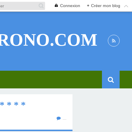
Connexion
+
Créer mon blog
RONO.COM
 * * *
…