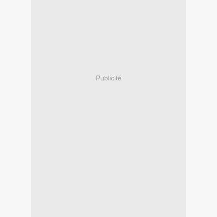
Publicité