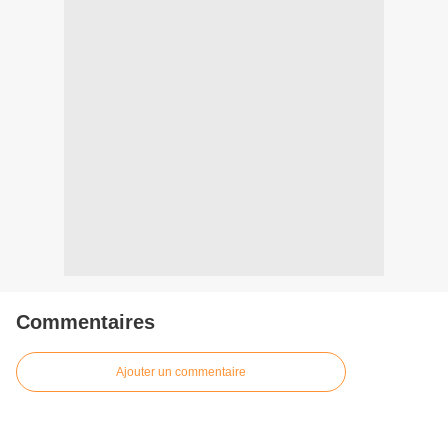
Commentaires
Ajouter un commentaire