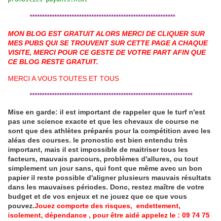
***********************************************************
MON BLOG EST GRATUIT ALORS MERCI DE CLIQUER SUR
MES PUBS QUI SE TROUVENT SUR CETTE PAGE A CHAQUE
VISITE, MERCI POUR CE GESTE DE VOTRE PART AFIN QUE
CE BLOG RESTE GRATUIT.
MERCI A VOUS TOUTES ET TOUS
******************************************************************
Mise en garde: il est important de rappeler que le turf n'est
pas une science exacte et que les chevaux de course ne
sont que des athlètes préparés pour la compétition avec les
aléas des courses.
le pronostic est bien entendu très
important, mais il est impossible de maitriser tous les
facteurs, mauvais parcours, problèmes d'allures, ou tout
simplement un jour sans, qui font que même avec un bon
papier il reste possible d'aligner plusieurs mauvais résultats
dans les mauvaises périodes.
Donc, restez maître de votre
budget et de vos enjeux et ne jouez que ce que vous
pouvez.
Jouez comporte des risques, endettement,
isolement, dépendance , pour être aidé appelez le : 09 74 75