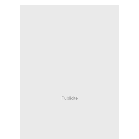
Publicité