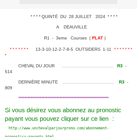
* * * * QUINTÉ DU 28 JUILLET 2024 * * * *
A DEAUVILLE
R1 - 3eme Courses (
PLAT
)
* * * * * * *
13-3-10-12-2-7-8-5 OUTSIDERS 1-11
* * * * * * *
*
CHEVAL DU JOUR ..........................................
R3
-
514
DERNIÈRE MINUTE ..........................................
R3
-
809
***********************************************************
Si vous désirez vous abonnez au pronostic
payant vous pouvez cliquer sur
ce lien :
http://www.
unchevalparjourprono.com/
abonnement-
pronostics-payants.
html