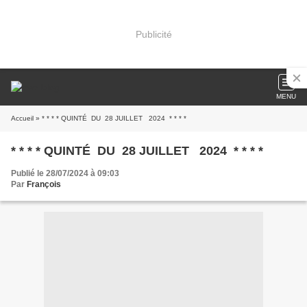
Publicité
MENU
Accueil
» * * * * QUINTÉ DU 28 JUILLET 2024 * * * *
* * * * QUINTÉ DU 28 JUILLET 2024 * * * *
Publié le 28/07/2024 à 09:03
Par
François