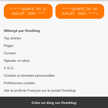
< * * * * QUINTÉ DU 27
* * * * QUINTÉ DU 29
JUILLET 2024 * * * *
JUILLET 2024 * * * * >
Hébergé par Overblog
Top articles
Pages
Contact
Signaler un abus
C.G.U.
Cookies et données personnelles
Préférences cookies
Voir le profil de François sur le portail Overblog
Créer un blog sur Overblog