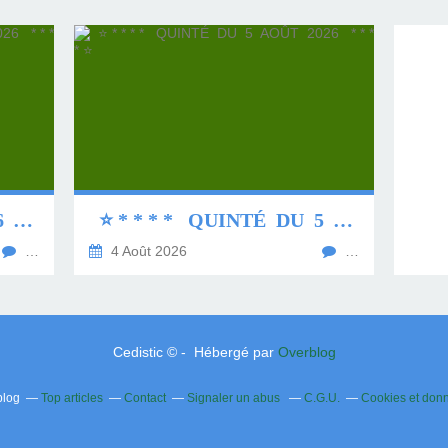
⭐ * * * * QUINTÉ DU 6 AOÛT 2026 * * * * ⭐
⭐ * * * * QUINTÉ DU 5 AOÛT 2026 * * * * ⭐
…
4 Août 2026
…
Cedistic © - Hébergé par
Overblog
blog
Top articles
Contact
Signaler un abus
C.G.U.
Cookies et don