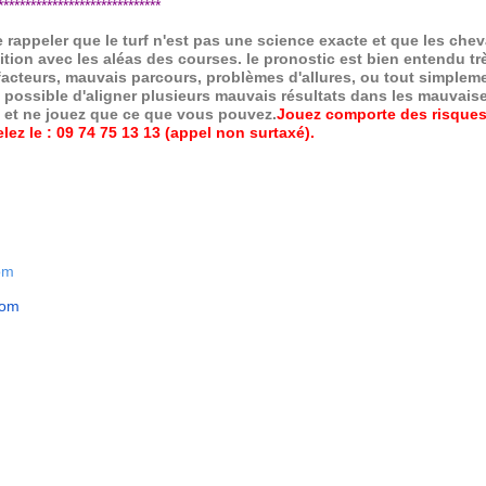
*****************************
de rappeler que le turf n'est pas une science exacte et que les ch
ition avec les aléas des courses.
le pronostic est bien entendu trè
 facteurs, mauvais parcours, problèmes d'allures, ou tout simpleme
 possible d'aligner plusieurs mauvais résultats dans les mauvais
x et ne jouez que ce que vous pouvez.
Jouez comporte des risques
ez le : 09 74 75 13 13 (appel non surtaxé).
om
com