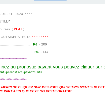
COURSES .
 QUINTÉ ?
UR.
 ?
LLET 2024 * * * *
TILLY
es (
PLAT
)
-4 OUTSIDERS 16-12
* * * * * * * *
......................
R6
- 209
.......................
R6
- 414
***********************
nnez au pronostic payant vous pouvez cliquer sur
ent-pronostics-payants.
html
***********************
MERCI DE CLIQUER SUR MES PUBS QUI SE TROUVENT SUR CETT
E PART AFIN QUE CE BLOG RESTE GRATUIT.