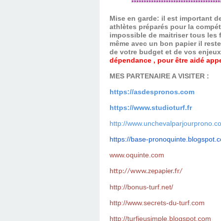
*************************************
Mise en garde: il est important 
athlètes préparés pour la compét
impossible de maitriser tous les
même avec un bon papier il reste
de votre budget et de vos enjeu
dépendance , pour être aidé appel
MES PARTENAIRE A VISITER :
https://asdespronos.com
https://www.studioturf.fr
http://www.unchevalparjourprono.c
https://base-pronoquinte.
blogspot.
www.oquinte.com
http://www.zepapier.fr/
http://bonus-turf.net/
http://www.secrets-du-turf.com
http://turfjeusimple.blogspot.com