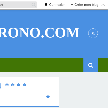
Connexion
+
Créer mon blog
RONO.COM
* * * *
…