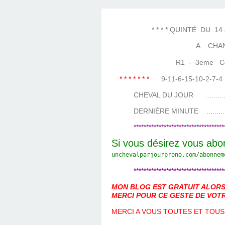
LES TEMPLES DES 
TIERCÉ, QUARTÉ ET
CHAQUE JO
HIPPIQUES
* * * * QUINTÉ DU 14 JUI
A CHAN
R1 - 3eme Cours
* * * * * * *
9-11-6-15-10-2-7
CHEVAL DU JOUR ....................
DERNIÈRE MINUTE ...................
************************************
Si vous désirez vous abo
unchevalparjourprono.com/
abonnem
************************************
MON BLOG EST GRATUIT ALORS 
MERCI POUR CE GESTE DE VOTR
MERCI A VOUS TOUTES ET TOUS