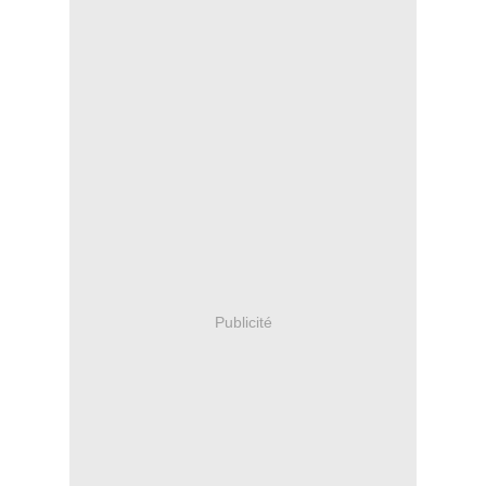
Publicité