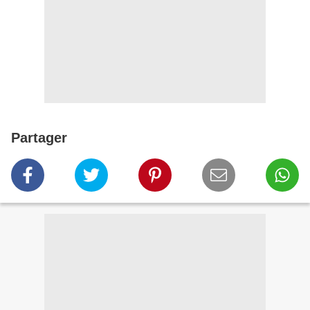
Partager