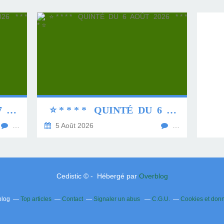
⭐ * * * * QUINTÉ DU 7 AOÛT 2026 * * * * ⭐
⭐ * * * * QUINTÉ DU 6 AOÛT 2026 * * * * ⭐
…
5 Août 2026
…
Cedistic © - Hébergé par
Overblog
blog
Top articles
Contact
Signaler un abus
C.G.U.
Cookies et don