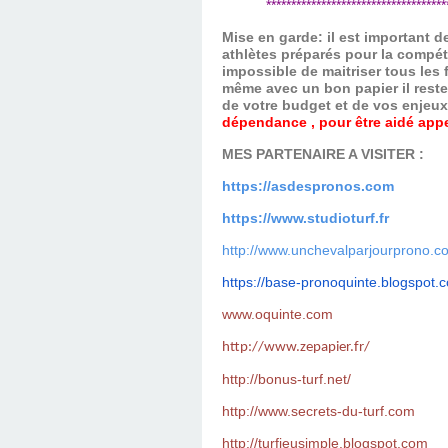
*************************************
Mise en garde: il est important 
athlètes préparés pour la compét
impossible de maitriser tous les
même avec un bon papier il reste
de votre budget et de vos enjeu
dépendance , pour être aidé appel
MES PARTENAIRE A VISITER :
https://asdespronos.com
https://www.studioturf.fr
http://www.unchevalparjourprono.c
https://base-pronoquinte.
blogspot.
www.oquinte.com
http://www.zepapier.fr/
http://bonus-turf.net/
http://www.secrets-du-turf.com
http://turfjeusimple.blogspot.com