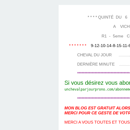
LES TEMPLES DES 
TIERCÉ, QUARTÉ ET
CHAQUE JO
HIPPIQUES
* * * * QUINTÉ DU 6 MAI
A VICH
R1 - 5eme Cours
* * * * * * *
9-12-10-14-8-15-11-
CHEVAL DU JOUR ....................
DERNIÈRE MINUTE ...................
************************************
Si vous désirez vous abo
unchevalparjourprono.com/
abonnem
************************************
MON BLOG EST GRATUIT ALORS 
MERCI POUR CE GESTE DE VOTR
MERCI A VOUS TOUTES ET TOUS