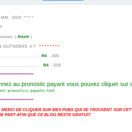
COURSES .
 QUINTÉ ?
UR.
 ?
 2024 * * * *
Y
es (
Attelé
)
6
OUTSIDERS 4-7
* * * * * * * *
......................
R4
- 406
.......................
R4
- 509
***********************
nnez au pronostic payant vous pouvez cliquer sur
ent-pronostics-payants.
html
***********************
MERCI DE CLIQUER SUR MES PUBS QUI SE TROUVENT SUR CETT
E PART AFIN QUE CE BLOG RESTE GRATUIT.