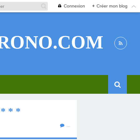
Connexion
+
Créer mon blog
RONO.COM
* * *
…