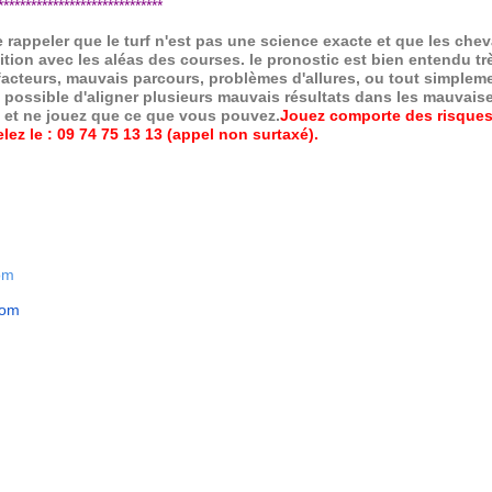
*****************************
de rappeler que le turf n'est pas une science exacte et que les ch
ition avec les aléas des courses.
le pronostic est bien entendu trè
 facteurs, mauvais parcours, problèmes d'allures, ou tout simpleme
 possible d'aligner plusieurs mauvais résultats dans les mauvais
x et ne jouez que ce que vous pouvez.
Jouez comporte des risques
ez le : 09 74 75 13 13 (appel non surtaxé).
om
com