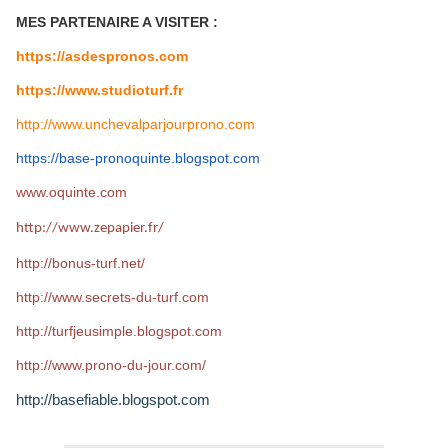
MES PARTENAIRE A VISITER :
https://asdespronos.com
https://www.studioturf.fr
http://www.unchevalparjourprono.com
https://base-pronoquinte.
blogspot.com
www.oquinte.com
http://www.zepapier.fr/
http://bonus-turf.net/
http://www.secrets-du-turf.com
http://turfjeusimple.blogspot.com
http://www.prono-du-jour.com/
http://basefiable.blogspot.com