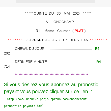
* * * * QUINTÉ DU 30 MAI 2024 * * * *
A LONGCHAMP
R1 - 6eme Courses (
PLAT
)
* * * * * * *
3-1-9-14-11-5-8-16
OUTSIDERS 10-5
* * * * * * * *
CHEVAL DU JOUR ..........................................
R4
-
202
DERNIÈRE MINUTE ..........................................
R4
-
714
***********************************************************
Si vous désirez vous abonnez au pronostic
payant vous pouvez cliquer sur
ce lien :
http://www.
unchevalparjourprono.com/
abonnement-
pronostics-payants.
html