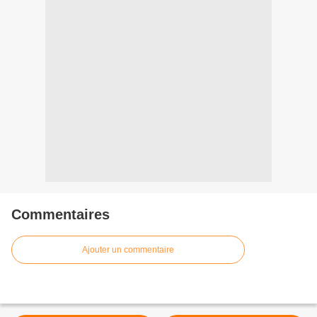
Commentaires
Ajouter un commentaire