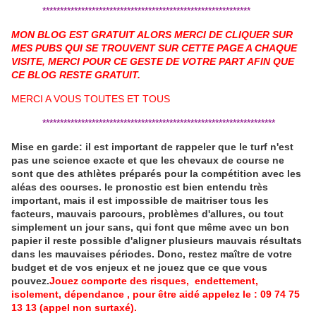
***********************************************************
MON BLOG EST GRATUIT ALORS MERCI DE CLIQUER SUR
MES PUBS QUI SE TROUVENT SUR CETTE PAGE A CHAQUE
VISITE, MERCI POUR CE GESTE DE VOTRE PART AFIN QUE
CE BLOG RESTE GRATUIT.
MERCI A VOUS TOUTES ET TOUS
******************************************************************
Mise en garde: il est important de rappeler que le turf n'est
pas une science exacte et que les chevaux de course ne
sont que des athlètes préparés pour la compétition avec les
aléas des courses.
le pronostic est bien entendu très
important, mais il est impossible de maitriser tous les
facteurs, mauvais parcours, problèmes d'allures, ou tout
simplement un jour sans, qui font que même avec un bon
papier il reste possible d'aligner plusieurs mauvais résultats
dans les mauvaises périodes.
Donc, restez maître de votre
budget et de vos enjeux et ne jouez que ce que vous
pouvez.
Jouez comporte des risques, endettement,
isolement, dépendance , pour être aidé appelez le : 09 74 75
13 13 (appel non surtaxé).