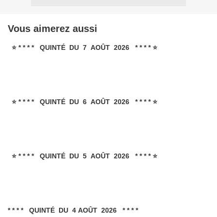
Vous aimerez aussi
⭐ * * * * QUINTÉ DU 7 AOÛT 2026 * * * * ⭐
⭐ * * * * QUINTÉ DU 6 AOÛT 2026 * * * * ⭐
⭐ * * * * QUINTÉ DU 5 AOÛT 2026 * * * * ⭐
* * * * QUINTÉ DU 4 AOÛT 2026 * * * *