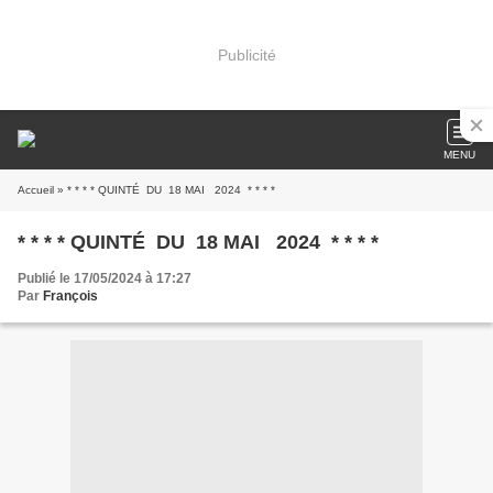
Publicité
MENU
Accueil
» * * * * QUINTÉ DU 18 MAI 2024 * * * *
* * * * QUINTÉ DU 18 MAI 2024 * * * *
Publié le 17/05/2024 à 17:27
Par
François