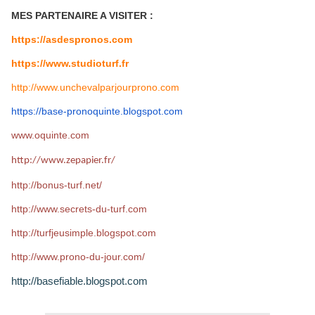
MES PARTENAIRE A VISITER :
https://asdespronos.com
https://www.studioturf.fr
http://www.unchevalparjourprono.com
https://base-pronoquinte.
blogspot.com
www.oquinte.com
http://www.zepapier.fr/
http://bonus-turf.net/
http://www.secrets-du-turf.com
http://turfjeusimple.blogspot.com
http://www.prono-du-jour.com/
http://basefiable.blogspot.com