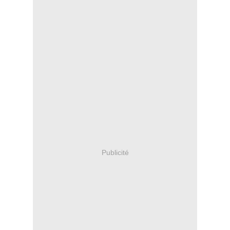
Publicité