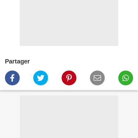
Partager