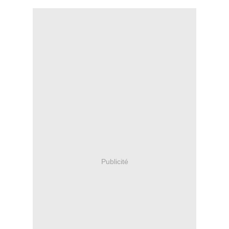
Publicité