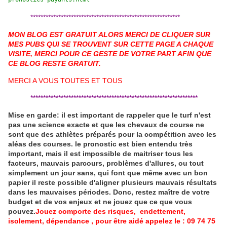
***********************************************************
MON BLOG EST GRATUIT ALORS MERCI DE CLIQUER SUR
MES PUBS QUI SE TROUVENT SUR CETTE PAGE A CHAQUE
VISITE, MERCI POUR CE GESTE DE VOTRE PART AFIN QUE
CE BLOG RESTE GRATUIT.
MERCI A VOUS TOUTES ET TOUS
******************************************************************
Mise en garde: il est important de rappeler que le turf n'est
pas une science exacte et que les chevaux de course ne
sont que des athlètes préparés pour la compétition avec les
aléas des courses.
le pronostic est bien entendu très
important, mais il est impossible de maitriser tous les
facteurs, mauvais parcours, problèmes d'allures, ou tout
simplement un jour sans, qui font que même avec un bon
papier il reste possible d'aligner plusieurs mauvais résultats
dans les mauvaises périodes.
Donc, restez maître de votre
budget et de vos enjeux et ne jouez que ce que vous
pouvez.
Jouez comporte des risques, endettement,
isolement, dépendance , pour être aidé appelez le : 09 74 75