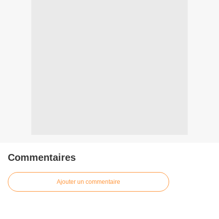
Commentaires
Ajouter un commentaire