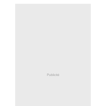
Publicité