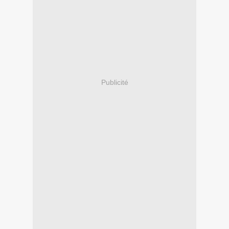
Publicité