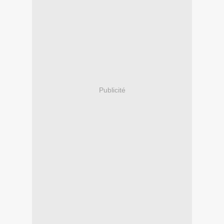
Publicité