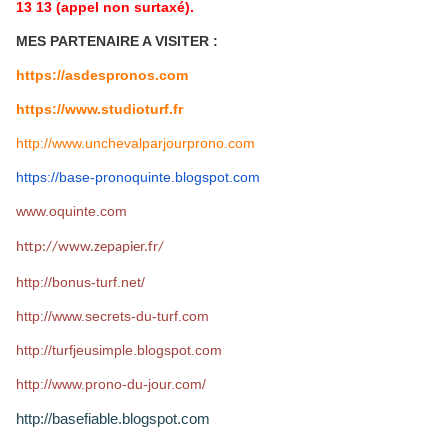
13 13 (appel non surtaxé).
MES PARTENAIRE A VISITER :
https://asdespronos.com
https://www.studioturf.fr
http://www.unchevalparjourprono.com
https://base-pronoquinte.
blogspot.com
www.oquinte.com
http://www.zepapier.fr/
http://bonus-turf.net/
http://www.secrets-du-turf.com
http://turfjeusimple.blogspot.com
http://www.prono-du-jour.com/
http://basefiable.blogspot.com