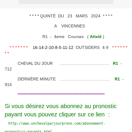
* * * * QUINTÉ DU 23 MARS 2024 * * * *
A VINCENNES
R1 - 4eme Courses (
Attelé
)
* * * * * * *
16-14-2-10-8-5-11-12
OUTSIDERS 4-9
* * * * * *
* *
CHEVAL DU JOUR ..........................................
R1
-
712
DERNIÈRE MINUTE ..........................................
R1
-
914
***********************************************************
Si vous désirez vous abonnez au pronostic
payant vous pouvez cliquer sur
ce lien :
http://www.
unchevalparjourprono.com/
abonnement-
pronostics-payants.
html