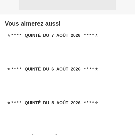
Vous aimerez aussi
⭐ * * * * QUINTÉ DU 7 AOÛT 2026 * * * * ⭐
⭐ * * * * QUINTÉ DU 6 AOÛT 2026 * * * * ⭐
⭐ * * * * QUINTÉ DU 5 AOÛT 2026 * * * * ⭐