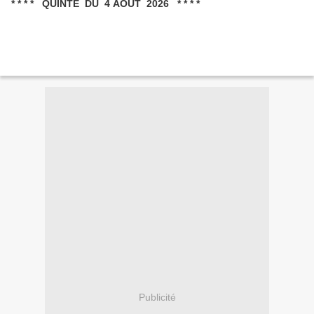
* * * * QUINTÉ DU 4 AOÛT 2026 * * * *
Publicité