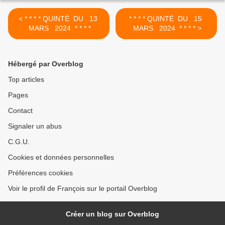
< * * * * QUINTÉ DU 13
* * * * QUINTÉ DU 15
MARS 2024 * * * *
MARS 2024 * * * * >
Hébergé par Overblog
Top articles
Pages
Contact
Signaler un abus
C.G.U.
Cookies et données personnelles
Préférences cookies
Voir le profil de François sur le portail Overblog
Créer un blog sur Overblog