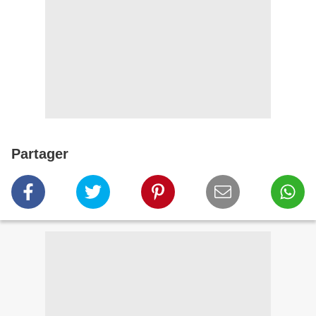
Partager