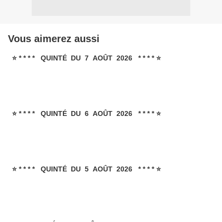
Vous aimerez aussi
⭐ * * * * QUINTÉ DU 7 AOÛT 2026 * * * * ⭐
⭐ * * * * QUINTÉ DU 6 AOÛT 2026 * * * * ⭐
⭐ * * * * QUINTÉ DU 5 AOÛT 2026 * * * * ⭐