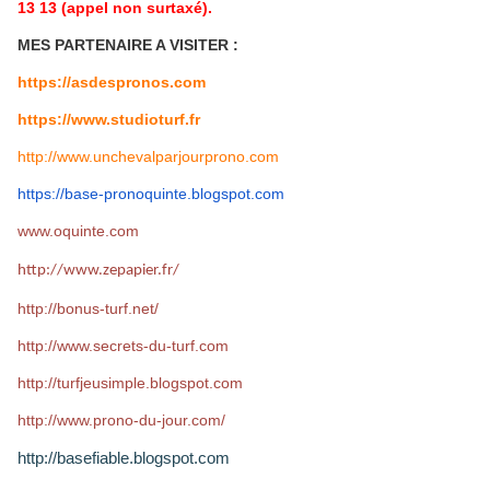
13 13 (appel non surtaxé).
MES PARTENAIRE A VISITER :
https://asdespronos.com
https://www.studioturf.fr
http://www.unchevalparjourprono.com
https://base-pronoquinte.
blogspot.com
www.oquinte.com
http://www.zepapier.fr/
http://bonus-turf.net/
http://www.secrets-du-turf.com
http://turfjeusimple.blogspot.com
http://www.prono-du-jour.com/
http://basefiable.blogspot.com