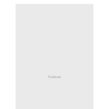
Publicité