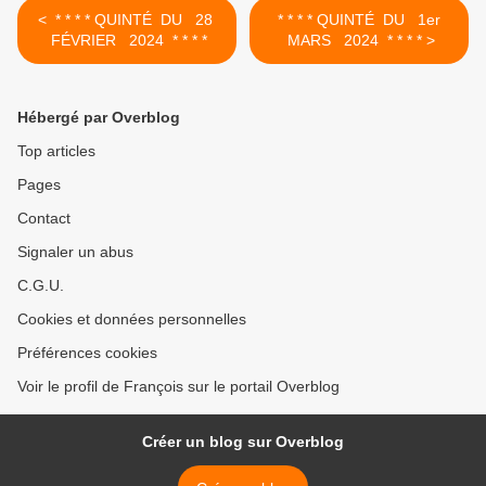
< * * * * QUINTÉ DU 28
* * * * QUINTÉ DU 1er
FÉVRIER 2024 * * * *
MARS 2024 * * * * >
Hébergé par Overblog
Top articles
Pages
Contact
Signaler un abus
C.G.U.
Cookies et données personnelles
Préférences cookies
Voir le profil de François sur le portail Overblog
Créer un blog sur Overblog