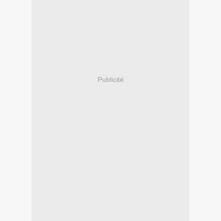
Publicité