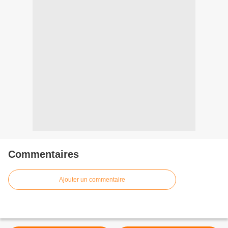
Commentaires
Ajouter un commentaire