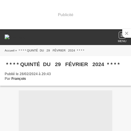
Publicité
MENU
Accueil
» * * * * QUINTÉ DU 29 FÉVRIER 2024 * * * *
* * * * QUINTÉ DU 29 FÉVRIER 2024 * * * *
Publié le 28/02/2024 à 20:43
Par
François