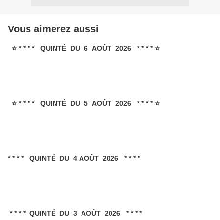
Vous aimerez aussi
⭐ * * * * QUINTÉ DU 6 AOÛT 2026 * * * * ⭐
⭐ * * * * QUINTÉ DU 5 AOÛT 2026 * * * * ⭐
* * * * QUINTÉ DU 4 AOÛT 2026 * * * *
* * * * QUINTÉ DU 3 AOÛT 2026 * * * *