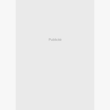
Publicité